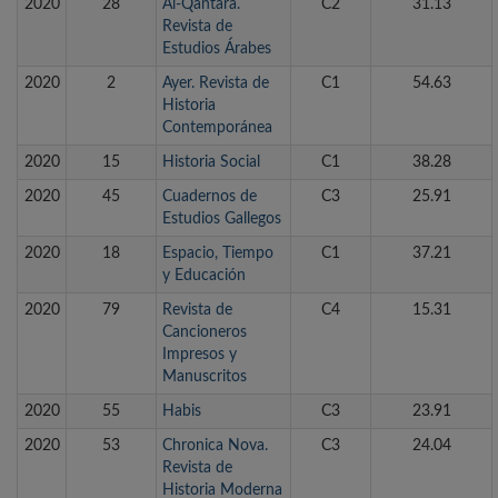
2020
28
Al-Qantara.
C2
31.13
Revista de
Estudios Árabes
2020
2
Ayer. Revista de
C1
54.63
Historia
Contemporánea
2020
15
Historia Social
C1
38.28
2020
45
Cuadernos de
C3
25.91
Estudios Gallegos
2020
18
Espacio, Tiempo
C1
37.21
y Educación
2020
79
Revista de
C4
15.31
Cancioneros
Impresos y
Manuscritos
2020
55
Habis
C3
23.91
2020
53
Chronica Nova.
C3
24.04
Revista de
Historia Moderna