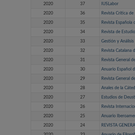
2020
37
IUSLabor
2020
36
Revista Crítica de
2020
35
Revista Española 
2020
34
Revista de Estudi
2020
33
Gestión y Análisis
2020
32
Revista Catalana 
2020
31
Revista General de
2020
30
Anuario Español d
2020
29
Revista General d
2020
28
Anales de la Cáte
2020
27
Estudios de Deus
2020
26
Revista Internacio
2020
25
Anuario Iberoamer
2020
24
REVISTA GENER
2020
23
Anuario de Filoso