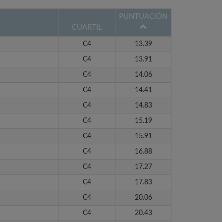
PUNTUACIÓN
CUARTIL
C4
13.39
C4
13.91
C4
14.06
C4
14.41
C4
14.83
C4
15.19
C4
15.91
C4
16.88
C4
17.27
C4
17.83
C4
20.06
C4
20.43