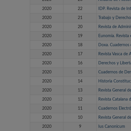
2020
22
IDP. Revista de In
2020
21
Trabajo y Derecho.
2020
20
Revista de Admini
2020
19
Eunomía. Revista e
2020
18
Doxa. Cuadernos d
2020
17
Revista Vasca de 
2020
16
Derechos y Libert
2020
15
Cuadernos de Der
2020
14
Historia Constituc
2020
13
Revista General d
2020
12
Revista Catalana 
2020
11
Cuadernos Electró
2020
10
Revista General 
2020
9
Ius Canonicum