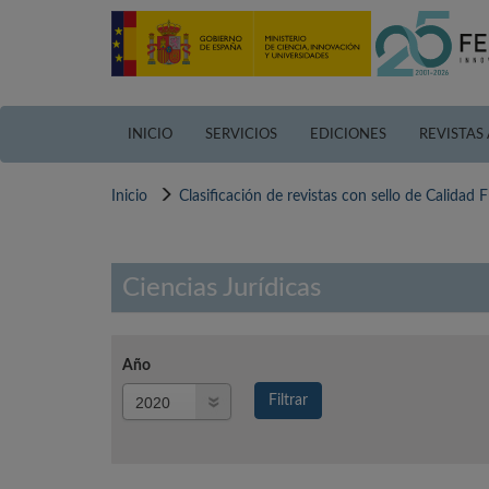
Pasar
al
contenido
principal
INICIO
SERVICIOS
EDICIONES
REVISTAS
Inicio
Clasificación de revistas con sello de Calidad
Ciencias Jurídicas
Año
Año
Filtrar
Año