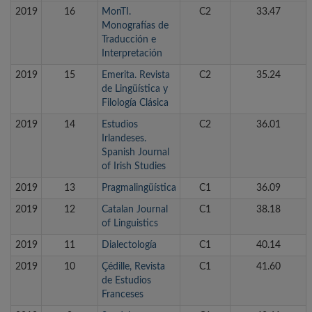
2019
16
MonTI.
C2
33.47
Monografías de
Traducción e
Interpretación
2019
15
Emerita. Revista
C2
35.24
de Lingüística y
Filología Clásica
2019
14
Estudios
C2
36.01
Irlandeses.
Spanish Journal
of Irish Studies
2019
13
Pragmalingüística
C1
36.09
2019
12
Catalan Journal
C1
38.18
of Linguistics
2019
11
Dialectología
C1
40.14
2019
10
Çédille, Revista
C1
41.60
de Estudios
Franceses