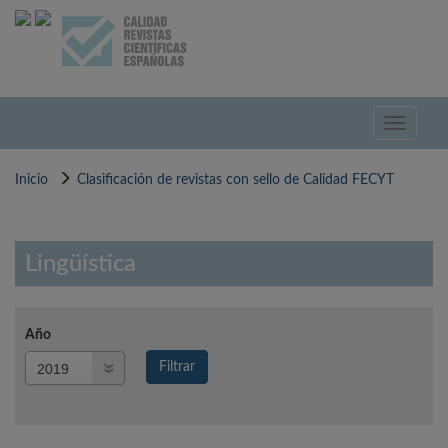
Pasar
al
contenido
principal
Toggle
navigati
Inicio
Clasificación de revistas con sello de Calidad FECYT
Lingüística
Año
Año
Filtrar
Año