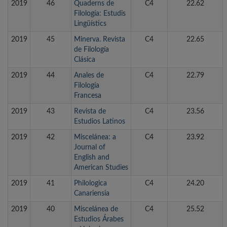
2019
46
Quaderns de
C4
22.62
Filología: Estudis
Lingüístics
2019
45
Minerva. Revista
C4
22.65
de Filología
Clásica
2019
44
Anales de
C4
22.79
Filología
Francesa
2019
43
Revista de
C4
23.56
Estudios Latinos
2019
42
Miscelánea: a
C4
23.92
Journal of
English and
American Studies
2019
41
Philologica
C4
24.20
Canariensia
2019
40
Miscelánea de
C4
25.52
Estudios Árabes