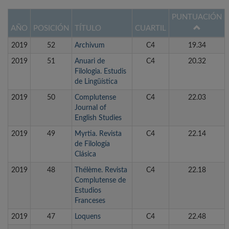
PUNTUACIÓN
AÑO
POSICIÓN
TÍTULO
CUARTIL
2019
52
Archivum
C4
19.34
2019
51
Anuari de
C4
20.32
Filologia. Estudis
de Lingüística
2019
50
Complutense
C4
22.03
Journal of
English Studies
2019
49
Myrtia. Revista
C4
22.14
de Filología
Clásica
2019
48
Thélème. Revista
C4
22.18
Complutense de
Estudios
Franceses
2019
47
Loquens
C4
22.48