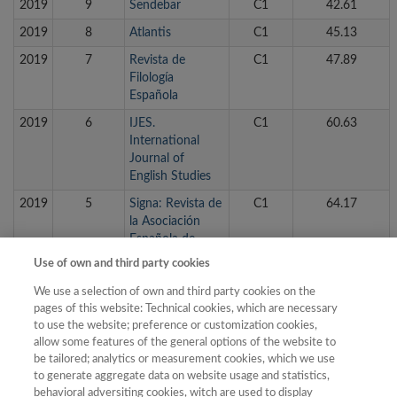
2019
9
Sendebar
C1
42.61
2019
8
Atlantis
C1
45.13
2019
7
Revista de
C1
47.89
Filología
Española
2019
6
IJES.
C1
60.63
International
Journal of
English Studies
2019
5
Signa: Revista de
C1
64.17
la Asociación
Española de
Semiótica
Use of own and third party cookies
2019
4
RILCE. Revista de
C1
68.05
We use a selection of own and third party cookies on the
Filología
pages of this website: Technical cookies, which are necessary
Hispánica
to use the website; preference or customization cookies,
allow some features of the general options of the website to
2019
3
Procesamiento
C1
72.86
be tailored; analytics or measurement cookies, which we use
del Lenguaje
to generate aggregate data on website usage and statistics,
Natural (SEPLN)
behavioral adversiting cookies, witch are used to display