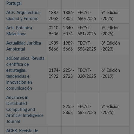
Portugal
ACE: Arquitectura,
1887-
1886-
FECYT-
9ª edición
Ciudad y Entorno
7052
4805
680/2025
(2025)
Acta Botanica
0210-
2340-
FECYT-
9ª edición
Malacitana
9506
5074
681/2025
(2025)
Actualidad Jurídica
1989-
1989-
FECYT-
8ª Edición
Ambiental
5666
5666
558/2025
(2023)
adComunica. Revista
científica de
estrategias,
2174-
2254-
FECYT-
6ª Edición
tendencias e
0992
2728
320/2025
(2019)
innovación en
comunicación
Advances in
Distributed
2255-
FECYT-
9ª edición
Computing and
2863
682/2025
(2025)
Artificial Intelligence
Journal
AGER. Revista de