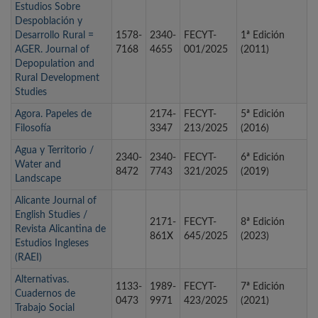
Estudios Sobre
Despoblación y
Desarrollo Rural =
1578-
2340-
FECYT-
1ª Edición
AGER. Journal of
7168
4655
001/2025
(2011)
Depopulation and
Rural Development
Studies
Agora. Papeles de
2174-
FECYT-
5ª Edición
Filosofía
3347
213/2025
(2016)
Agua y Territorio /
2340-
2340-
FECYT-
6ª Edición
Water and
8472
7743
321/2025
(2019)
Landscape
Alicante Journal of
English Studies /
2171-
FECYT-
8ª Edición
Revista Alicantina de
861X
645/2025
(2023)
Estudios Ingleses
(RAEI)
Alternativas.
1133-
1989-
FECYT-
7ª Edición
Cuadernos de
0473
9971
423/2025
(2021)
Trabajo Social