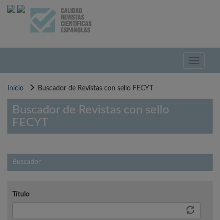
Pasar
al
contenido
principal
Toggle
navigati
Inicio
Buscador de Revistas con sello FECYT
Buscador de Revistas con sello
FECYT
Buscador
Título