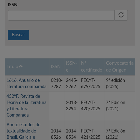
ISSN
Buscar
ISSN-
Nº
Convocatoria
Título
ISSN
e
certificado
de Origen
1616. Anuario de
0210-
2445-
FECYT-
9ª edición
literatura comparada
7287
2262
679/2025
(2025)
452ºF. Revista de
Teoría de la literatura
2013-
FECYT-
7ª Edición
y Literatura
3294
420/2025
(2021)
Comparada
Abriu: estudos de
textualidade do
2014-
2014-
FECYT-
7ª Edición
Brasil, Galicia e
8526
8534
421/2025
(2021)