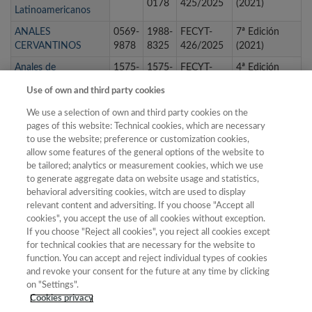
0178
425/2025
(2021)
Latinoamericanos
ANALES
0569-
1988-
FECYT-
7ª Edición
CERVANTINOS
9878
8325
426/2025
(2021)
Anales de
1575-
1575-
FECYT-
4ª Edición
Documentación
2437
2437
112/2025
(2014)
Use of own and third party cookies
Anales de Filología
0213-
1989-
FECYT-
6ª Edición
We use a selection of own and third party cookies on the
Francesa
2958
4678
323/2025
(2019)
pages of this website: Technical cookies, which are necessary
Anales de Geografía
to use the website; preference or customization cookies,
0211-
1988-
FECYT-
3ª Edición
de la Universidad
allow some features of the general options of the website to
9803
2378
080/2025
(2012)
be tailored; analytics or measurement cookies, which we use
Complutense
to generate aggregate data on website usage and statistics,
Anales de Historia
0214-
1988-
FECYT-
7ª Edición
behavioral adversiting cookies, witch are used to display
del Arte
6452
2491
427/2025
(2021)
relevant content and adversiting. If you choose "Accept all
cookies", you accept the use of all cookies without exception.
If you choose "Reject all cookies", you reject all cookies except
for technical cookies that are necessary for the website to
1
2
3
4
5
6
7
8
9
…
function. You can accept and reject individual types of cookies
and revoke your consent for the future at any time by clicking
siguiente ›
última »
on "Settings".
Cookies privacy