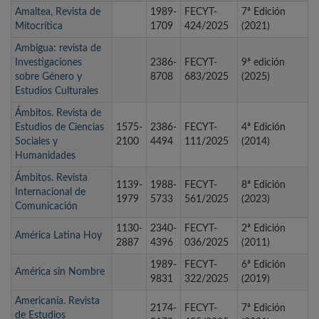
Amaltea, Revista de
1989-
FECYT-
7ª Edición
Mitocrítica
1709
424/2025
(2021)
Ambigua: revista de
Investigaciones
2386-
FECYT-
9ª edición
sobre Género y
8708
683/2025
(2025)
Estudios Culturales
Ámbitos. Revista de
Estudios de Ciencias
1575-
2386-
FECYT-
4ª Edición
Sociales y
2100
4494
111/2025
(2014)
Humanidades
Ámbitos. Revista
1139-
1988-
FECYT-
8ª Edición
Internacional de
1979
5733
561/2025
(2023)
Comunicación
1130-
2340-
FECYT-
2ª Edición
América Latina Hoy
2887
4396
036/2025
(2011)
1989-
FECYT-
6ª Edición
América sin Nombre
9831
322/2025
(2019)
Americanía. Revista
2174-
FECYT-
7ª Edición
de Estudios