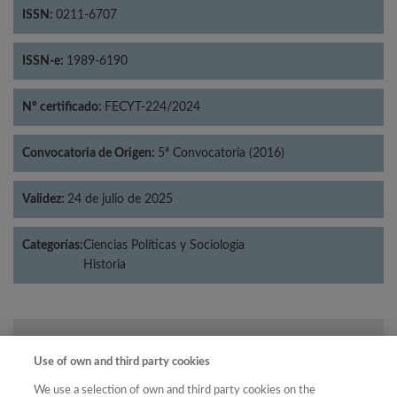
ISSN:
0211-6707
ISSN-e:
1989-6190
Nº certificado:
FECYT-224/2024
Convocatoria de Origen:
5ª Convocatoria (2016)
Validez:
24 de julio de 2025
Categorías:
Ciencias Políticas y Sociología
Historia
Año
Use of own and third party cookies
Año
Filtrar
We use a selection of own and third party cookies on the