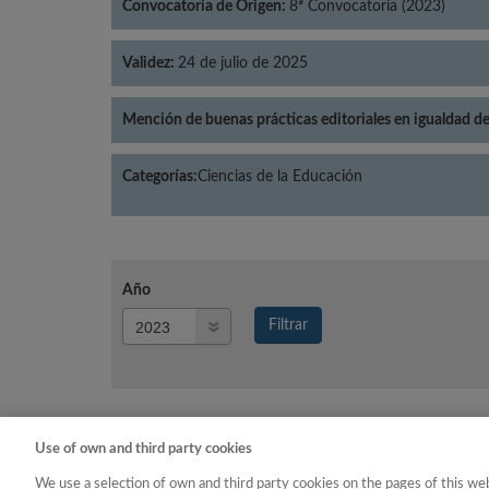
Convocatoria de Origen:
8ª Convocatoria (2023)
Validez:
24 de julio de 2025
Mención de buenas prácticas editoriales en igualdad d
Categorías:
Ciencias de la Educación
Año
Año
Filtrar
Año
Use of own and third party cookies
Año
Categoría
We use a selection of own and third party cookies on the pages of this web
2023
Ciencias de la Educaci