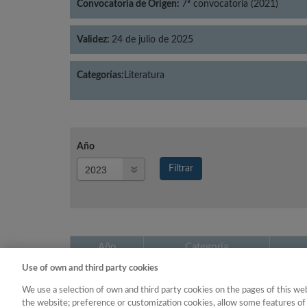
Convocatoria de Origen:
7ª convocatoria (2021)
Validez:
24 de julio de 2025
Categorías:
Literatura
Año
Año
Filtrar
Año
Año
Categoría
Use of own and third party cookies
2023
Literatura
We use a selection of own and third party cookies on the pages of this web
the website; preference or customization cookies, allow some features of 