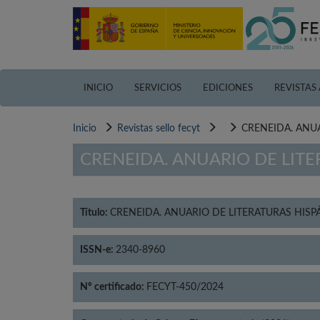
Pasar
al
contenido
principal
INICIO
SERVICIOS
EDICIONES
REVISTAS
Inicio
Revistas sello fecyt
CRENEIDA. ANU
CRENEIDA. ANUARIO DE LITE
Título:
CRENEIDA. ANUARIO DE LITERATURAS HISP
ISSN-e:
2340-8960
Nº certificado:
FECYT-450/2024