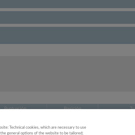
Puntuación
Posición
To
17.25
82
site: Technical cookies, which are necessary to use
the general options of the website to be tailored;