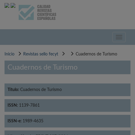
Pasar
al
contenido
principal
Toggle
navigati
Inicio
Revistas sello fecyt
Cuadernos de Turismo
Cuadernos de Turismo
Título:
Cuadernos de Turismo
ISSN:
1139-7861
ISSN-e:
1989-4635