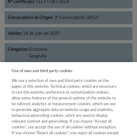
Nº certificado:
FECYT-087/2024
Convocatoria de Origen:
3ª Convocatoria (2012)
Validez:
24 de julio de 2025
Categorías:
Economía
Geografía
Use of own and third party cookies
We use a selection of own and third party cookies on the
Año
pages of this website: Technical cookies, which are necessary
Año
to use the website; preference or customization cookies,
Filtrar
allow some features of the general options of the website to
Año
be tailored; analytics or measurement cookies, which we use
to generate aggregate data on website usage and statistics,
behavioral adversiting cookies, witch are used to display
relevant content and adversiting. If you choose "Accept all
cookies", you accept the use of all cookies without exception.
Total de
Cuartil
If you choose "Reject all cookies", you reject all cookies except
Año
Categoría
Puntuación
Posición
revistas