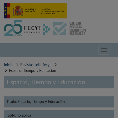
Pasar
al
contenido
principal
Toggle
navigati
Inicio
Revistas sello fecyt
Espacio, Tiempo y Educación
Espacio, Tiempo y Educación
Título:
Espacio, Tiempo y Educación
ISSN:
no aplica