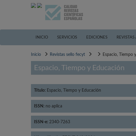
Pasar
al
contenido
principal
INICIO
SERVICIOS
EDICIONES
REVISTAS
Inicio
Revistas sello fecyt
Espacio, Tiempo 
Espacio, Tiempo y Educación
Título:
Espacio, Tiempo y Educación
ISSN:
no aplica
ISSN-e:
2340-7263