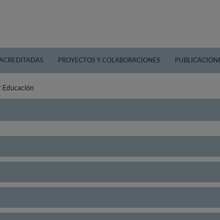
 ACREDITADAS
PROYECTOS Y COLABORACIONES
PUBLICACION
y Educación