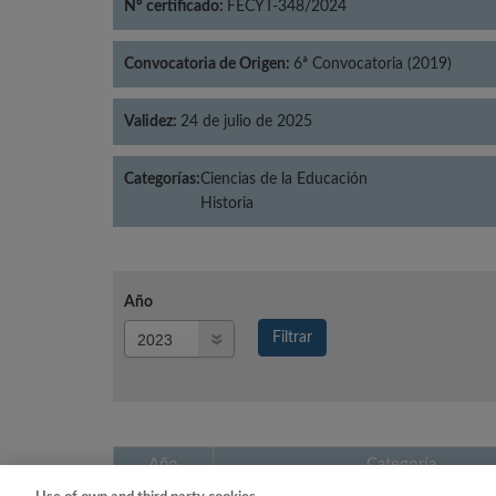
Nº certificado:
FECYT-348/2024
Convocatoria de Origen:
6ª Convocatoria (2019)
Validez:
24 de julio de 2025
Categorías:
Ciencias de la Educación
Historia
Año
Año
Filtrar
Año
Año
Categoría