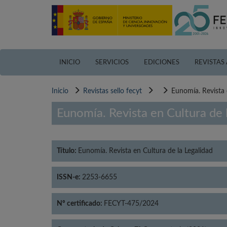
Pasar
al
contenido
principal
INICIO
SERVICIOS
EDICIONES
REVISTAS
Inicio
Revistas sello fecyt
Eunomía. Revista 
Eunomía. Revista en Cultura de 
Título:
Eunomía. Revista en Cultura de la Legalidad
ISSN-e:
2253-6655
Nº certificado:
FECYT-475/2024