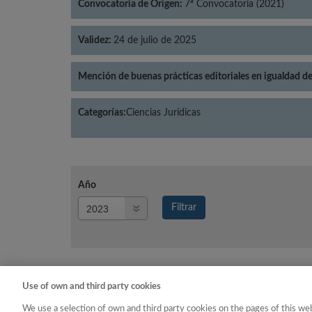
Convocatoria de Origen:
7ª Convocatoria (2021)
Validez:
24 de julio de 2025
Mención de buenas prácticas editoriales en igualdad d
Categorías:
Ciencias Jurídicas
Año
Año
Filtrar
Año
Use of own and third party cookies
Año
Categoría
We use a selection of own and third party cookies on the pages of this web
2023
Ciencias Jurídicas