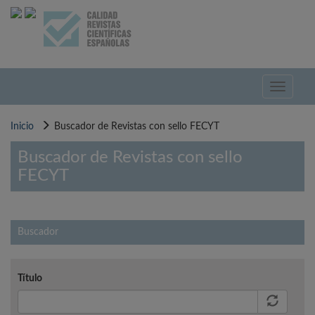
Pasar
al
contenido
principal
Toggle
navigati
Inicio
Buscador de Revistas con sello FECYT
Buscador de Revistas con sello
FECYT
Buscador
Título