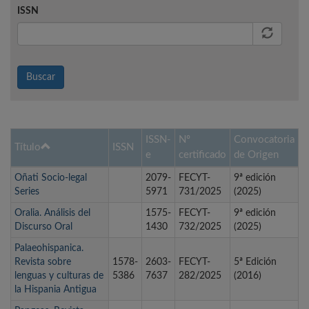
ISSN
Buscar
ISSN-
Nº
Convocatoria
Título
ISSN
e
certificado
de Origen
Oñati Socio-legal
2079-
FECYT-
9ª edición
Series
5971
731/2025
(2025)
Oralia. Análisis del
1575-
FECYT-
9ª edición
Discurso Oral
1430
732/2025
(2025)
Palaeohispanica.
Revista sobre
1578-
2603-
FECYT-
5ª Edición
lenguas y culturas de
5386
7637
282/2025
(2016)
la Hispania Antigua