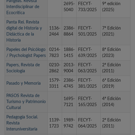
Pangeas. Revista
2695-
FECYT-
9ª edición
Interdisciplinar de
5040
733/2025
(2025)
Ecocrítica
Panta Rei. Revista
digital de Historia y
1136-
2386-
FECYT-
7ª Edición
Didáctica de la
2464
8864
501/2025
(2021)
Historia
Papeles del Psicólogo
0214-
1886-
FECYT-
8ª Edición
/ Psychologist Papers
7823
1415
639/2025
(2023)
Papers, Revista de
0210-
2013-
FECYT-
2ª Edición
Sociologia
2862
9004
063/2025
(2011)
1579-
2386-
FECYT-
6ª Edición
Pasado y Memoria
3311
4745
381/2025
(2019)
PASOS Revista de
1695-
FECYT-
4ª Edición
Turismo y Patrimonio
7121
165/2025
(2014)
Cultural
Pedagogía Social.
1139-
1989-
FECYT-
2ª Edición
Revista
1723
9742
064/2025
(2011)
Interuniversitaria