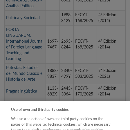
de Investigaciones y
0062
736/2025
(2025)
Análisis Político
1988-
FECYT-
4ª Edición
Política y Sociedad
3129
168/2025
(2014)
PORTA
LINGUARUM.
International Journal
1697-
2695-
FECYT-
4ª Edición
of Foreign Language
7467
8244
169/2025
(2014)
Teaching and
Learning
Potestas. Estudios
1888-
2340-
FECYT-
7ª Edición
del Mundo Clásico e
9837
499Y
503/2025
(2021)
Historia del Arte
1133-
2445-
FECYT-
4ª Edición
Pragmalingüística
682X
3064
170/2025
(2014)
Profesorado. Revista
de Curriculum y
1138-
1989-
FECYT-
4ª Edición
Use of own and third party cookies
Formación del
414X
639X
171/2025
(2014)
We use a selection of own and third party cookies on the
Profesorado
pages of this website: Technical cookies, which are necessary
PROYECTO,