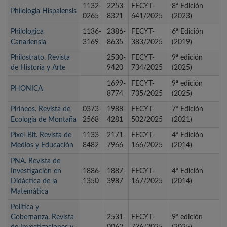
1132-
2253-
FECYT-
8ª Edición
Philologia Hispalensis
0265
8321
641/2025
(2023)
Philologica
1136-
2386-
FECYT-
6ª Edición
Canariensia
3169
8635
383/2025
(2019)
Philostrato. Revista
2530-
FECYT-
9ª edición
de Historia y Arte
9420
734/2025
(2025)
1699-
FECYT-
9ª edición
PHONICA
8774
735/2025
(2025)
Pirineos. Revista de
0373-
1988-
FECYT-
7ª Edición
Ecología de Montaña
2568
4281
502/2025
(2021)
Pixel-Bit. Revista de
1133-
2171-
FECYT-
4ª Edición
Medios y Educación
8482
7966
166/2025
(2014)
PNA. Revista de
Investigación en
1886-
1887-
FECYT-
4ª Edición
Didáctica de la
1350
3987
167/2025
(2014)
Matemática
Política y
Gobernanza. Revista
2531-
FECYT-
9ª edición