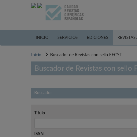
Pasar
al
contenido
principal
INICIO
SERVICIOS
EDICIONES
REVISTAS
Inicio
Buscador de Revistas con sello FECYT
Buscador de Revistas con sello
Buscador
Título
ISSN