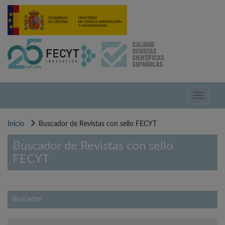
Pasar
al
contenido
principal
Toggle
navigati
Inicio
Buscador de Revistas con sello FECYT
Buscador de Revistas con sello
FECYT
Buscador