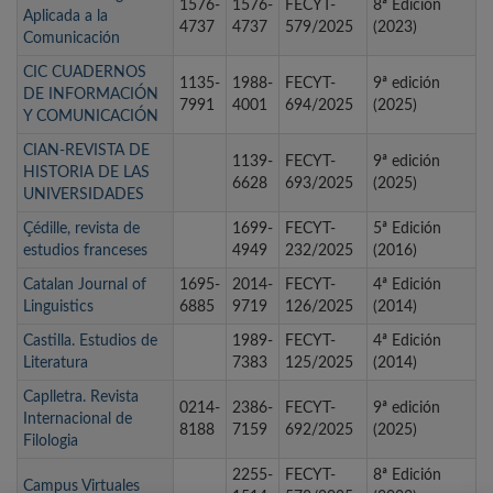
1576-
1576-
FECYT-
8ª Edición
Aplicada a la
4737
4737
579/2025
(2023)
Comunicación
CIC CUADERNOS
1135-
1988-
FECYT-
9ª edición
DE INFORMACIÓN
7991
4001
694/2025
(2025)
Y COMUNICACIÓN
CIAN-REVISTA DE
1139-
FECYT-
9ª edición
HISTORIA DE LAS
6628
693/2025
(2025)
UNIVERSIDADES
Çédille, revista de
1699-
FECYT-
5ª Edición
estudios franceses
4949
232/2025
(2016)
Catalan Journal of
1695-
2014-
FECYT-
4ª Edición
Linguistics
6885
9719
126/2025
(2014)
Castilla. Estudios de
1989-
FECYT-
4ª Edición
Literatura
7383
125/2025
(2014)
Caplletra. Revista
0214-
2386-
FECYT-
9ª edición
Internacional de
8188
7159
692/2025
(2025)
Filologia
2255-
FECYT-
8ª Edición
Campus Virtuales