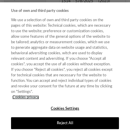
1514
578/2025
(2023)
2530-
FECYT-
7ª Edición
Use of own and third party cookies
BSAA arte
6359
442/2025
(2021)
We use a selection of own and third party cookies on the
Brumal. Revista de
pages of this website: Technical cookies, which are necessary
2014-
FECYT-
6ª Edición
Investigación sobre
to use the website; preference or customization cookies,
7910
335/2025
(2019)
lo Fantástico
allow some features of the general options of the website to
be tailored; analytics or measurement cookies, which we use
BRAC. BARCELONA,
to generate aggregate data on website usage and statistics,
2014-
FECYT-
7ª Edición
INVESTIGACIÓN,
behavioral adversiting cookies, witch are used to display
8992
441/2025
(2021)
ARTE, CREACIÓN
relevant content and adversiting. If you choose "Accept all
cookies", you accept the use of all cookies without exception.
If you choose "Reject all cookies", you reject all cookies except
for technical cookies that are necessary for the website to
« primera
‹ anterior
…
16
17
18
19
20
function. You can accept and reject individual types of cookies
and revoke your consent for the future at any time by clicking
21
22
23
24
siguiente ›
última »
on "Settings".
Cookies privacy
Mostrando 476 - 500 de 587 resultados
Cookies Settings
Reject All
Contacto
|
Tabla de Instituciones
|
Política de Cookies
|
Política de