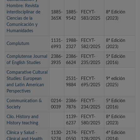
Hombre: Revista
interdisciplinar de
1885-
1885-
FECYT-
8ª Edición
Ciencias de la
365X
9542
583/2025
(2023)
Comunicación y
Humanidades
1131-
1988-
FECYT-
8ª Edición
Complutum
6993
2327
582/2025
(2023)
Complutense Journal
2386-
2386-
FECYT-
5ª Edición
of English Studies
3935
6624
235/2025
(2016)
Comparative Cultural
Studies: European
2531-
FECYT-
9ª edición
and Latin American
9884
695/2025
(2025)
Perspectives
Communication &
0214-
2386-
FECYT-
5ª Edición
Society
0039
7876
234/2025
(2016)
Clío. History and
1139-
FECYT-
8ª Edición
History teaching
6237
580/2025
(2023)
Clínica y Salud -
1130-
2174-
FECYT-
4ª Edición
Clinical and Health
5274
0550
128/2025
(2014)