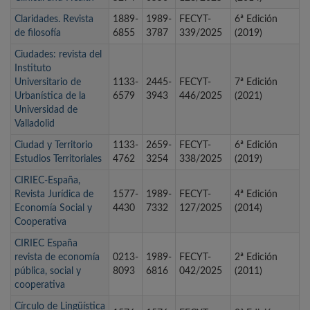
Claridades. Revista
1889-
1989-
FECYT-
6ª Edición
de filosofía
6855
3787
339/2025
(2019)
Ciudades: revista del
Instituto
Universitario de
1133-
2445-
FECYT-
7ª Edición
Urbanística de la
6579
3943
446/2025
(2021)
Universidad de
Valladolid
Ciudad y Territorio
1133-
2659-
FECYT-
6ª Edición
Estudios Territoriales
4762
3254
338/2025
(2019)
CIRIEC-España,
Revista Jurídica de
1577-
1989-
FECYT-
4ª Edición
Economía Social y
4430
7332
127/2025
(2014)
Cooperativa
CIRIEC España
revista de economía
0213-
1989-
FECYT-
2ª Edición
pública, social y
8093
6816
042/2025
(2011)
cooperativa
Círculo de Lingüística