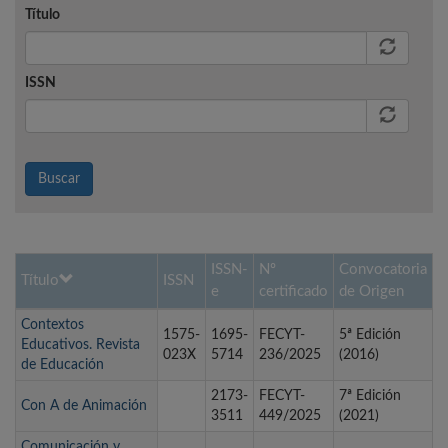
Título
ISSN
Buscar
ISSN-
Nº
Convocatoria
Título
ISSN
e
certificado
de Origen
Contextos
1575-
1695-
FECYT-
5ª Edición
Educativos. Revista
023X
5714
236/2025
(2016)
de Educación
2173-
FECYT-
7ª Edición
Con A de Animación
3511
449/2025
(2021)
Comunicación y