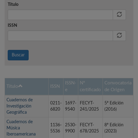
Título
ISSN
Buscar
ISSN-
Nº
Convocatoria
Título
ISSN
e
certificado
de Origen
Cuadernos de
0211-
1697-
FECYT-
5ª Edición
Investigación
6820
9540
241/2025
(2016)
Geográfica
Cuadernos de
1136-
2530-
FECYT-
8ª Edición
Música
5536
9900
678/2025
(2023)
Iberoamericana