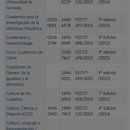
Universidad de
0129
132/2025
(2014)
Granada
Cuadernos para la
0210-
2660-
FECYT-
9ª edición
Investigación de la
0061
647X
697/2025
(2025)
Literatura Hispánica
Cuaternario y
0214-
2695-
FECYT-
3ª Edición
Geomorfología
1744
8589
088/2025
(2012)
CuCo, Cuadernos de
2340-
FECYT-
9ª edición
Cómic
7867
698/2025
(2025)
Cuestiones de
Género: de la
2444-
FECYT-
9ª edición
igualdad y la
0221
699/2025
(2025)
diferencia
Cultura de los
1699-
FECYT-
7ª Edición
Cuidados
6003
458/2025
(2021)
Cultura, Ciencia y
1696-
1989-
FECYT-
4ª Edición
Deporte (CCD)
5043
7413
133/2025
(2014)
Cultura, Lenguaje y
Representación /