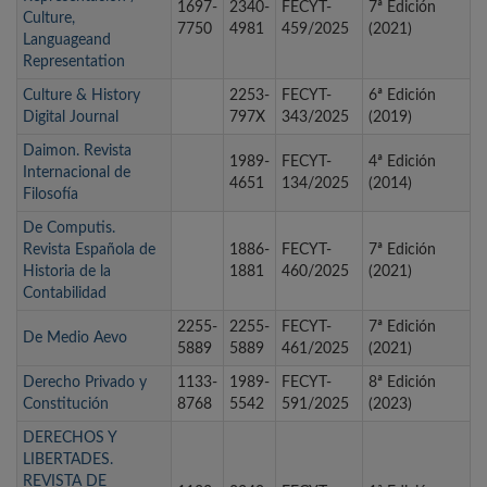
1697-
2340-
FECYT-
7ª Edición
Culture,
7750
4981
459/2025
(2021)
Languageand
Representation
Culture & History
2253-
FECYT-
6ª Edición
Digital Journal
797X
343/2025
(2019)
Daimon. Revista
1989-
FECYT-
4ª Edición
Internacional de
4651
134/2025
(2014)
Filosofía
De Computis.
Revista Española de
1886-
FECYT-
7ª Edición
Historia de la
1881
460/2025
(2021)
Contabilidad
2255-
2255-
FECYT-
7ª Edición
De Medio Aevo
5889
5889
461/2025
(2021)
Derecho Privado y
1133-
1989-
FECYT-
8ª Edición
Constitución
8768
5542
591/2025
(2023)
DERECHOS Y
LIBERTADES.
REVISTA DE