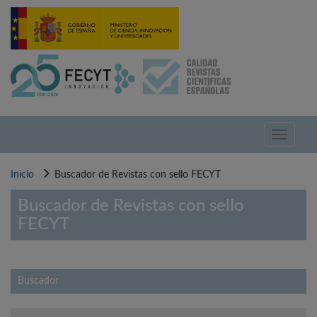
Pasar
al
contenido
principal
Toggle
navigati
Inicio
Buscador de Revistas con sello FECYT
Buscador de Revistas con sello
FECYT
Buscador