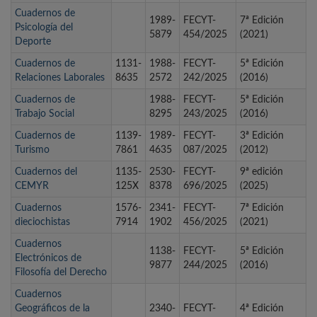
Cuadernos de
1989-
FECYT-
7ª Edición
Psicología del
5879
454/2025
(2021)
Deporte
Cuadernos de
1131-
1988-
FECYT-
5ª Edición
Relaciones Laborales
8635
2572
242/2025
(2016)
Cuadernos de
1988-
FECYT-
5ª Edición
Trabajo Social
8295
243/2025
(2016)
Cuadernos de
1139-
1989-
FECYT-
3ª Edición
Turismo
7861
4635
087/2025
(2012)
Cuadernos del
1135-
2530-
FECYT-
9ª edición
CEMYR
125X
8378
696/2025
(2025)
Cuadernos
1576-
2341-
FECYT-
7ª Edición
dieciochistas
7914
1902
456/2025
(2021)
Cuadernos
1138-
FECYT-
5ª Edición
Electrónicos de
9877
244/2025
(2016)
Filosofía del Derecho
Cuadernos
Geográficos de la
2340-
FECYT-
4ª Edición