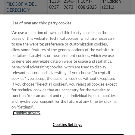
1133-
2340-
FECYT-
1ª Edición
FILOSOFIA DEL
0937
9673
008/2025
(2011)
DERECHO Y
DERECHOS
HUMANOS
Use of own and third party cookies
Derecom La Revista
We use a selection of own and third party cookies on the
de Derecho de la
pages of this website: Technical cookies, which are necessary
1988-
FECYT-
9ª edición
Comunicación y de
to use the website; preference or customization cookies,
2629
700/2025
(2025)
las Nuevas
allow some features of the general options of the website to
be tailored; analytics or measurement cookies, which we use
Tecnologías
to generate aggregate data on website usage and statistics,
Dialectologia. Revista
2013-
FECYT-
4ª Edición
behavioral adversiting cookies, witch are used to display
electrònica
2247
135/2025
(2014)
relevant content and adversiting. If you choose "Accept all
cookies", you accept the use of all cookies without exception.
If you choose "Reject all cookies", you reject all cookies except
for technical cookies that are necessary for the website to
« primera
‹ anterior
…
2
3
4
5
6
7
function. You can accept and reject individual types of cookies
and revoke your consent for the future at any time by clicking
8
9
10
…
siguiente ›
última »
on "Settings".
Cookies privacy
Mostrando 126 - 150 de 587 resultados
Cookies Settings