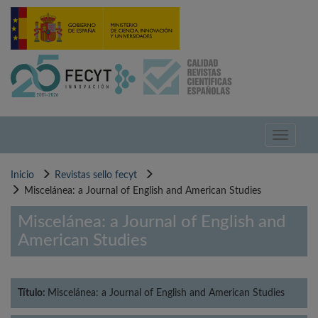
Pasar
al
contenido
principal
Toggle
navigati
Inicio
Revistas sello fecyt
Miscelánea: a Journal of English and American Studies
Miscelánea: a Journal of English and
American Studies
Título:
Miscelánea: a Journal of English and American Studies