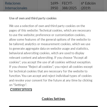
Relaciones
1699-
FECYT-
6ª Edición
Internacionales
3950
388/2025
(2019)
RELATEC - Revista
1695-
1695-
FECYT-
5ª Edición
Use of own and third party cookies
Latinoamericana de
288X
288X
291/2025
(2016)
Tecnología Educativa
We use a selection of own and third party cookies on the
pages of this website: Technical cookies, which are necessary
RELIES. Revista del
to use the website; preference or customization cookies,
Laboratorio
allow some features of the general options of the website to
Iberoamericano para
2659-
FECYT-
9ª edición
be tailored; analytics or measurement cookies, which we use
el Estudio
8620
744/2025
(2025)
to generate aggregate data on website usage and statistics,
Sociohstórico de las
behavioral adversiting cookies, witch are used to display
Sexualidades
relevant content and adversiting. If you choose "Accept all
cookies", you accept the use of all cookies without exception.
If you choose "Reject all cookies", you reject all cookies except
for technical cookies that are necessary for the website to
« primera
‹ anterior
…
12
13
14
15
16
function. You can accept and reject individual types of cookies
and revoke your consent for the future at any time by clicking
17
18
19
20
…
siguiente ›
última »
on "Settings".
Cookies privacy
Mostrando 376 - 400 de 587 resultados
Cookies Settings