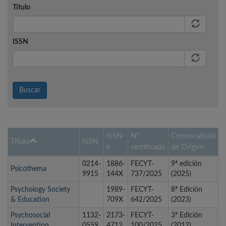
Título
ISSN
Buscar
ISSN-
Nº
Convocatoria
Título
ISSN
e
certificado
de Origen
0214-
1886-
FECYT-
9ª edición
Psicothema
9915
144X
737/2025
(2025)
Psychology Society
1989-
FECYT-
8ª Edición
& Education
709X
642/2025
(2023)
Psychosocial
1132-
2173-
FECYT-
3ª Edición
Intervention
0559
4712
100/2025
(2012)