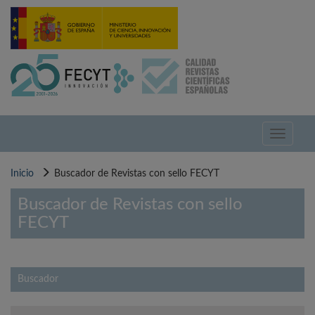
Pasar
al
contenido
principal
Toggle
navigati
Inicio
Buscador de Revistas con sello FECYT
Buscador de Revistas con sello
FECYT
Buscador