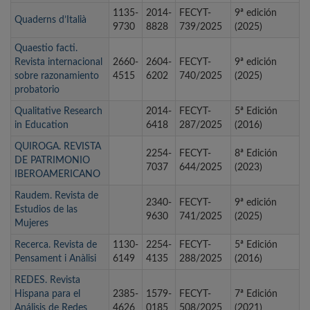
1135-
2014-
FECYT-
9ª edición
Quaderns d’Italià
9730
8828
739/2025
(2025)
Quaestio facti.
Revista internacional
2660-
2604-
FECYT-
9ª edición
sobre razonamiento
4515
6202
740/2025
(2025)
probatorio
Qualitative Research
2014-
FECYT-
5ª Edición
in Education
6418
287/2025
(2016)
QUIROGA. REVISTA
2254-
FECYT-
8ª Edición
DE PATRIMONIO
7037
644/2025
(2023)
IBEROAMERICANO
Raudem. Revista de
2340-
FECYT-
9ª edición
Estudios de las
9630
741/2025
(2025)
Mujeres
Recerca. Revista de
1130-
2254-
FECYT-
5ª Edición
Pensament i Anàlisi
6149
4135
288/2025
(2016)
REDES. Revista
Hispana para el
2385-
1579-
FECYT-
7ª Edición
Análisis de Redes
4626
0185
508/2025
(2021)