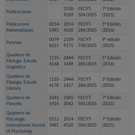
2530-
FECYT-
7ª Edición
Publicaciones
9269
504/2025
(2021)
Publicacions
0214-
2014-
FECYT-
5ª Edición
Matemàtiques
1493
4350
284/2025
(2016)
0079-
2339-
FECYT-
9ª edición
Pyrenae
8215
9171
738/2025
(2025)
Quaderns de
1135-
2444-
FECYT-
5ª Edición
Filologia. Estudis
416X
1449
285/2025
(2016)
Lingüístics
Quaderns de
1135-
2444-
FECYT-
5ª Edición
Filologia. Estudis
4178
1457
286/2025
(2016)
Literaris
Quaderns de
2341-
2341-
FECYT-
7ª Edición
Filosofia
1414
3042
505/2025
(2021)
Quaderns de
Psicologia.
0211-
2014-
FECYT-
7ª Edición
International Journal
3481
4520
506/2025
(2021)
of Psychology