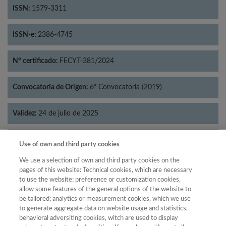
ISSN:
1579-3311
ISSN-e:
2386-4745
Nº certificado:
FECYT-381/2024
Convocatoria de Origen:
6ª Convocatoria (2019)
Validez:
24 de julio de 2025
Categorías:
Historia
Use of own and third party cookies
We use a selection of own and third party cookies on the
pages of this website: Technical cookies, which are necessary
to use the website; preference or customization cookies,
allow some features of the general options of the website to
Año
be tailored; analytics or measurement cookies, which we use
Año
Filtrar
to generate aggregate data on website usage and statistics,
behavioral adversiting cookies, witch are used to display
Año