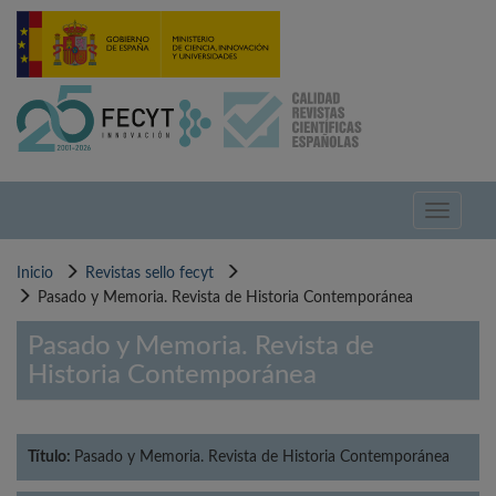
Pasar
al
contenido
principal
Toggle
navigati
Inicio
Revistas sello fecyt
Pasado y Memoria. Revista de Historia Contemporánea
Pasado y Memoria. Revista de
Historia Contemporánea
Título:
Pasado y Memoria. Revista de Historia Contemporánea