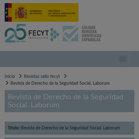
Pasar
al
contenido
principal
Toggle
navigati
Inicio
Revistas sello fecyt
Revista de Derecho de la Seguridad Social. Laborum
Revista de Derecho de la Seguridad
Social. Laborum
Título:
Revista de Derecho de la Seguridad Social. Laborum