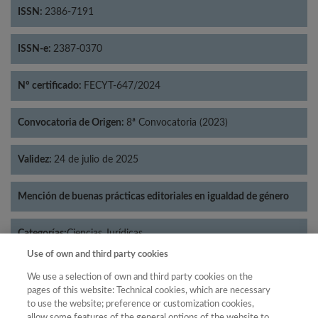
ISSN:
2386-7191
ISSN-e:
2387-0370
Nº certificado:
FECYT-647/2024
Convocatoria de Origen:
8ª Convocatoria (2023)
Validez:
24 de julio de 2025
Mención de buenas prácticas editoriales en igualdad de género
Categorías:
Ciencias Jurídicas
Use of own and third party cookies
We use a selection of own and third party cookies on the
pages of this website: Technical cookies, which are necessary
to use the website; preference or customization cookies,
Año
allow some features of the general options of the website to