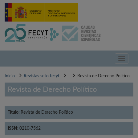
Pasar
al
contenido
principal
Toggle
navigati
Inicio
Revistas sello fecyt
Revista de Derecho Político
Revista de Derecho Político
Título:
Revista de Derecho Político
ISSN:
0210-7562