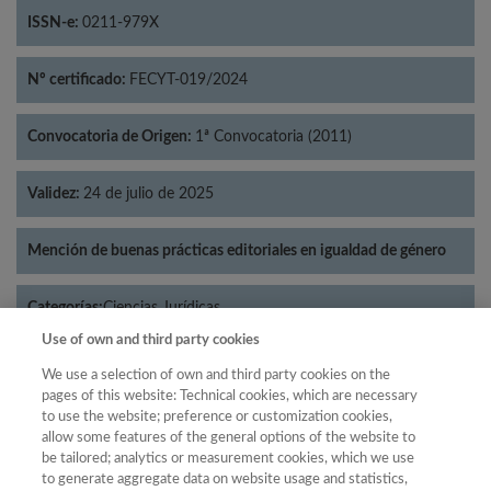
ISSN-e:
0211-979X
Nº certificado:
FECYT-019/2024
Convocatoria de Origen:
1ª Convocatoria (2011)
Validez:
24 de julio de 2025
Mención de buenas prácticas editoriales en igualdad de género
Categorías:
Ciencias Jurídicas
Use of own and third party cookies
We use a selection of own and third party cookies on the
pages of this website: Technical cookies, which are necessary
to use the website; preference or customization cookies,
Año
allow some features of the general options of the website to
Año
Filtrar
be tailored; analytics or measurement cookies, which we use
to generate aggregate data on website usage and statistics,
Año