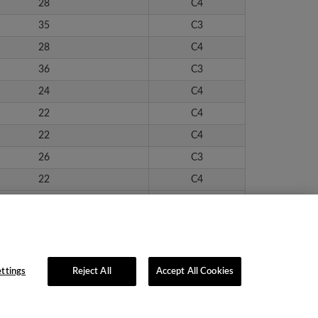
28
C4
35
C3
28
C4
36
C3
24
C4
22
C4
22
C4
26
C3
22
C4
25
C3
ttings
Reject All
Accept All Cookies
lítica de Privacidad