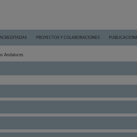
 ACREDITADAS
PROYECTOS Y COLABORACIONES
PUBLICACION
os Andaluces