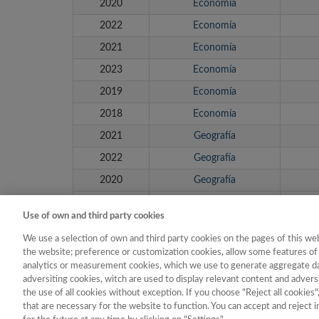
2020
Economía
2022
Economía
2021
Economía
2023
Economía
2019
Economía
2018
Economía
2021
Geografía
2022
Geografía
2020
Geografía
2023
Geografía
Use of own and third party cookies
We use a selection of own and third party cookies on the pages of this web
the website; preference or customization cookies, allow some features of 
analytics or measurement cookies, which we use to generate aggregate dat
adversiting cookies, witch are used to display relevant content and adversi
the use of all cookies without exception. If you choose "Reject all cookies"
that are necessary for the website to function. You can accept and reject 
Contacto
|
Tabla d