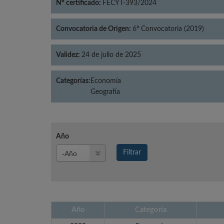
Nº certificado:
FECYT-393/2024
Convocatoria de Origen:
6ª Convocatoria (2019)
Validez:
24 de julio de 2025
Categorías:
Economía
Geografía
Año
Año
Filtrar
Año
Año
Categoría