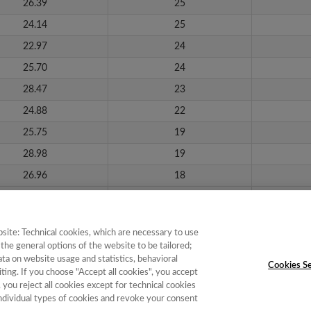
26.39
25
24.14
25
22.97
24
25.70
24
28.47
23
24.88
22
25.75
19
28.98
19
26.96
18
32.62
18
site: Technical cookies, which are necessary to use
1 de 2
siguiente ›
the general options of the website to be tailored;
a on website usage and statistics, behavioral
Cookies Se
ting. If you choose "Accept all cookies", you accept
, you reject all cookies except for technical cookies
individual types of cookies and revoke your consent
e Instituciones
|
Política de Cookies
|
Política de calidad
|
Aviso Legal y Po