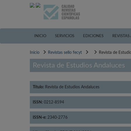
Pasar
al
contenido
principal
INICIO
SERVICIOS
EDICIONES
REVISTAS
Inicio
Revistas sello fecyt
Revista de Estudi
Revista de Estudios Andaluces
Título:
Revista de Estudios Andaluces
ISSN:
0212-8594
ISSN-e:
2340-2776