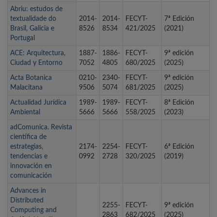
Abriu: estudos de
textualidade do
2014-
2014-
FECYT-
7ª Edición
Brasil, Galicia e
8526
8534
421/2025
(2021)
Portugal
ACE: Arquitectura,
1887-
1886-
FECYT-
9ª edición
Ciudad y Entorno
7052
4805
680/2025
(2025)
Acta Botanica
0210-
2340-
FECYT-
9ª edición
Malacitana
9506
5074
681/2025
(2025)
Actualidad Jurídica
1989-
1989-
FECYT-
8ª Edición
Ambiental
5666
5666
558/2025
(2023)
adComunica. Revista
científica de
estrategias,
2174-
2254-
FECYT-
6ª Edición
tendencias e
0992
2728
320/2025
(2019)
innovación en
comunicación
Advances in
Distributed
2255-
FECYT-
9ª edición
Computing and
2863
682/2025
(2025)