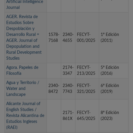
Artificial Intelligence
Journal
AGER. Revista de
Estudios Sobre
Despoblación y
Desarrollo Rural =
1578-
2340-
FECYT-
1ª Edición
AGER. Journal of
7168
4655
001/2025
(2011)
Depopulation and
Rural Development
Studies
Agora. Papeles de
2174-
FECYT-
5ª Edición
Filosofía
3347
213/2025
(2016)
Agua y Territorio /
2340-
2340-
FECYT-
6ª Edición
Water and
8472
7743
321/2025
(2019)
Landscape
Alicante Journal of
English Studies /
2171-
FECYT-
8ª Edición
Revista Alicantina de
861X
645/2025
(2023)
Estudios Ingleses
(RAEI)