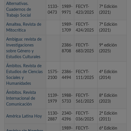
Alternativas.
1133-
1989-
FECYT-
7ª Edición
Cuadernos de
0473
9971
423/2025
(2021)
Trabajo Social
Amaltea, Revista de
1989-
FECYT-
7ª Edición
Mitocrítica
1709
424/2025
(2021)
Ambigua: revista de
Investigaciones
2386-
FECYT-
9ª edición
sobre Género y
8708
683/2025
(2025)
Estudios Culturales
Ámbitos. Revista de
Estudios de Ciencias
1575-
2386-
FECYT-
4ª Edición
Sociales y
2100
4494
111/2025
(2014)
Humanidades
Ámbitos. Revista
1139-
1988-
FECYT-
8ª Edición
Internacional de
1979
5733
561/2025
(2023)
Comunicación
1130-
2340-
FECYT-
2ª Edición
América Latina Hoy
2887
4396
036/2025
(2011)
1989-
FECYT-
6ª Edición