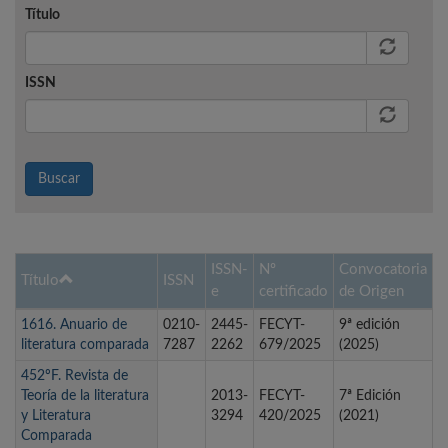
Título
ISSN
Buscar
ISSN-
Nº
Convocatoria
Título
ISSN
e
certificado
de Origen
1616. Anuario de
0210-
2445-
FECYT-
9ª edición
literatura comparada
7287
2262
679/2025
(2025)
452ºF. Revista de
Teoría de la literatura
2013-
FECYT-
7ª Edición
y Literatura
3294
420/2025
(2021)
Comparada