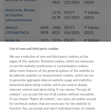
América sin Nombre
9831
322/2025
(2019)
Americanía. Revista
2174-
FECYT-
7ª Edición
de Estudios
0178
425/2025
(2021)
Latinoamericanos
ANALES
0569-
1988-
FECYT-
7ª Edición
CERVANTINOS
9878
8325
426/2025
(2021)
Anales de
1575-
1575-
FECYT-
4ª Edición
Documentación
2437
2437
112/2025
(2014)
Use of own and third party cookies
Anales de Filología
0213-
1989-
FECYT-
6ª Edición
We use a selection of own and third party cookies on the
Francesa
2958
4678
323/2025
(2019)
pages of this website: Technical cookies, which are necessary
Anales de Geografía
to use the website; preference or customization cookies,
0211-
1988-
FECYT-
3ª Edición
de la Universidad
allow some features of the general options of the website to
9803
2378
080/2025
(2012)
be tailored; analytics or measurement cookies, which we use
Complutense
to generate aggregate data on website usage and statistics,
Anales de Historia
0214-
1988-
FECYT-
7ª Edición
behavioral adversiting cookies, witch are used to display
del Arte
6452
2491
427/2025
(2021)
relevant content and adversiting. If you choose "Accept all
cookies", you accept the use of all cookies without exception.
If you choose "Reject all cookies", you reject all cookies except
for technical cookies that are necessary for the website to
1
2
3
4
5
6
7
8
9
…
function. You can accept and reject individual types of cookies