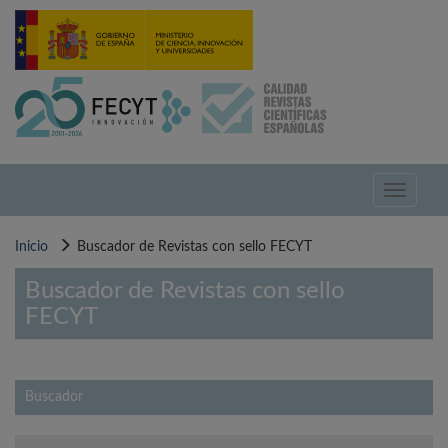
Pasar
al
contenido
principal
Toggle
navigati
Inicio
Buscador de Revistas con sello FECYT
Buscador de Revistas con sello
FECYT
Buscador