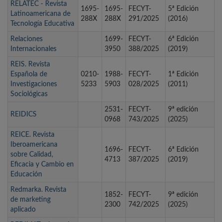
RELATEC - Revista
1695-
1695-
FECYT-
5ª Edición
Latinoamericana de
288X
288X
291/2025
(2016)
Tecnología Educativa
Relaciones
1699-
FECYT-
6ª Edición
Internacionales
3950
388/2025
(2019)
REIS. Revista
Española de
0210-
1988-
FECYT-
1ª Edición
Investigaciones
5233
5903
028/2025
(2011)
Sociológicas
2531-
FECYT-
9ª edición
REIDICS
0968
743/2025
(2025)
REICE. Revista
Iberoamericana
1696-
FECYT-
6ª Edición
sobre Calidad,
4713
387/2025
(2019)
Eficacia y Cambio en
Educación
Redmarka. Revista
1852-
FECYT-
9ª edición
de marketing
2300
742/2025
(2025)
aplicado