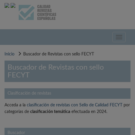
Pasar
al
contenido
principal
Toggle
navigati
Inicio
Buscador de Revistas con sello FECYT
Buscador de Revistas con sello
FECYT
Clasificación de revistas
Acceda a la
clasificación de revistas con Sello de Calidad FECYT
por
categorías de
clasificación temática
efectuada en 2024.
Buscador