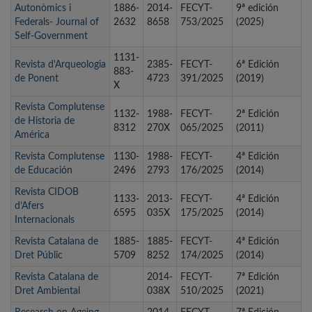
Autonòmics i
1886-
2014-
FECYT-
9ª edición
Federals- Journal of
2632
8658
753/2025
(2025)
Self-Government
1131-
Revista d'Arqueologia
2385-
FECYT-
6ª Edición
883-
de Ponent
4723
391/2025
(2019)
X
Revista Complutense
1132-
1988-
FECYT-
2ª Edición
de Historia de
8312
270X
065/2025
(2011)
América
Revista Complutense
1130-
1988-
FECYT-
4ª Edición
de Educación
2496
2793
176/2025
(2014)
Revista CIDOB
1133-
2013-
FECYT-
4ª Edición
d’Afers
6595
035X
175/2025
(2014)
Internacionals
Revista Catalana de
1885-
1885-
FECYT-
4ª Edición
Dret Públic
5709
8252
174/2025
(2014)
Revista Catalana de
2014-
FECYT-
7ª Edición
Dret Ambiental
038X
510/2025
(2021)