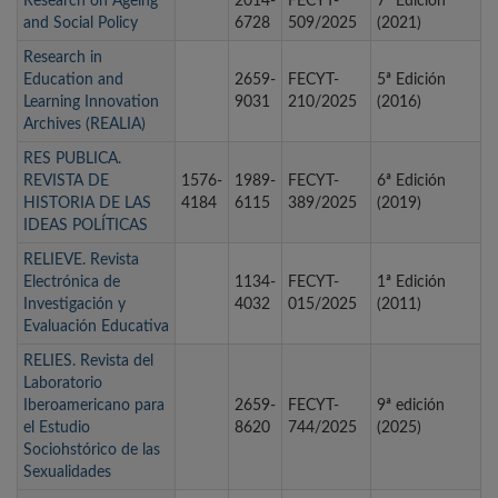
Research on Ageing
2014-
FECYT-
7ª Edición
and Social Policy
6728
509/2025
(2021)
Research in
Education and
2659-
FECYT-
5ª Edición
Learning Innovation
9031
210/2025
(2016)
Archives (REALIA)
RES PUBLICA.
REVISTA DE
1576-
1989-
FECYT-
6ª Edición
HISTORIA DE LAS
4184
6115
389/2025
(2019)
IDEAS POLÍTICAS
RELIEVE. Revista
Electrónica de
1134-
FECYT-
1ª Edición
Investigación y
4032
015/2025
(2011)
Evaluación Educativa
RELIES. Revista del
Laboratorio
Iberoamericano para
2659-
FECYT-
9ª edición
el Estudio
8620
744/2025
(2025)
Sociohstórico de las
Sexualidades