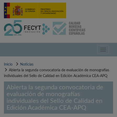
Pasar
al
contenido
principal
Toggle
navigati
Inicio
Noticias
Abierta la segunda convocatoria de evaluación de monografías
individuales del Sello de Calidad en Edición Académica CEA-APQ
Abierta la segunda convocatoria de
evaluación de monografías
individuales del Sello de Calidad en
Edición Académica CEA-APQ