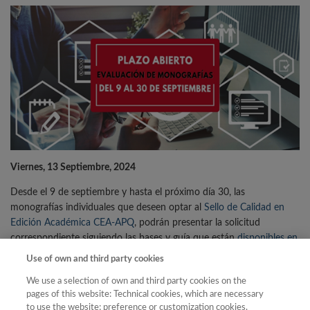
Viernes, 13 Septiembre, 2024
Desde el 9 de septiembre y hasta el próximo día 30, las
monografías individuales que deseen optar al
Sello de Calidad en
Edición Académica CEA-APQ
, podrán presentar la solicitud
correspondiente siguiendo las bases y guía que están
disponibles en
el siguiente enlace
, y que este año incluyen nuevas precisiones y
Use of own and third party cookies
requisitos.
We use a selection of own and third party cookies on the
pages of this website: Technical cookies, which are necessary
A este reconocimiento de calidad, que abre así su segunda
to use the website; preference or customization cookies,