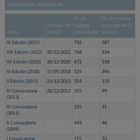
Convocatorias de evaluación
Nº de
Nº de revistas
Anuncio en
revistas
que superan el
Título
el BOE
presentadas
proceso
IX Edición (2025)
742
587
VIII Edición (2022)
30/12/2022
768
634
VII Edición (2020)
30/12/2020
672
518
VI Edición (2018)
11/09/2018
525
396
V Edición (2015)
23/12/2015
354
110
IV Convocatoria
28/12/2013
355
99
(2013)
III Convocatoria
255
31
(2011)
II Convocatoria
443
46
(2009)
I Convocatoria
275
33