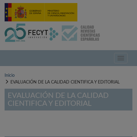
Pasar
al
contenido
principal
Toggle
navigati
Inicio
EVALUACIÓN DE LA CALIDAD CIENTIFICA Y EDITORIAL
EVALUACIÓN DE LA CALIDAD
CIENTIFICA Y EDITORIAL