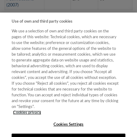
(2007)
Use of own and third party cookies
Renovaciones del sello
We use a selection of own and third party cookies on the
pages of this website: Technical cookies, which are necessary
Nº de
Nº de revistas
to use the website; preference or customization cookies,
Anuncio en
revistas
que superan el
allow some features of the general options of the website to
Título
el BOE
presentadas
proceso
be tailored; analytics or measurement cookies, which we use
to generate aggregate data on website usage and statistics,
Renovación (2024)
30/12/2022
634
627
behavioral adversiting cookies, witch are used to display
relevant content and adversiting. If you choose "Accept all
Renovación (2022)
30/12/2020
518
514
cookies", you accept the use of all cookies without exception.
Renovación (2020)
If you choose "Reject all cookies", you reject all cookies except
11/09/2018
396
382
for technical cookies that are necessary for the website to
Renovación (2016)
23/12/2015
99
61
function. You can accept and reject individual types of cookies
and revoke your consent for the future at any time by clicking
Renovación (2015)
31/01/2015
31
28
on "Settings".
Renovación (2013)
09/03/2013
79
63
Cookies privacy
Cookies Settings