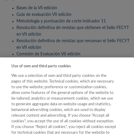
Bases de la VII edición
Guía de evaluación VII edición
Metodología y puntuación de corte Indicador 11
Resolución definitiva de revistas que obtienen el Sello FECYT
en VII edición
Resolución definitiva de revistas que renuevan el Sello FECYT
en VII edición
Comisión de Evaluación VII edición
Plazos
: El procedimiento se inició el 11 de enero de 2021 conforme
Use of own and third party cookies
a las instrucciones y modelos establecidos. La fecha de resolución
We use a selection of own and third party cookies on the
definitiva fue el 30 de julio 2021.
pages of this website: Technical cookies, which are necessary
Beneficiarios
: las revistas que han superado la evaluación contarán
to use the website; preference or customization cookies,
con el reconocimiento del sello de calidad FECYT por un periodo de
allow some features of the general options of the website to
be tailored; analytics or measurement cookies, which we use
un año.
to generate aggregate data on website usage and statistics,
behavioral adversiting cookies, witch are used to display
relevant content and adversiting. If you choose "Accept all
cookies", you accept the use of all cookies without exception.
Anuncio en el BOE:
30/12/2020
If you choose "Reject all cookies", you reject all cookies except
for technical cookies that are necessary for the website to