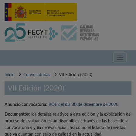
Pasar
al
contenido
principal
Toggle
navigati
Inicio
Convocatorias
VII Edición (2020)
VII Edición (2020)
Anuncio convocatoria
:
BOE del día 30 de diciembre de 2020
Documentos
: los detalles relativos a esta edición y la explicación del
proceso de evaluación están disponibles a través de las bases de la
convocatoria y guía de evaluación, así como el listado de revistas
que ya cuentan con sello de calidad en la actualidad.