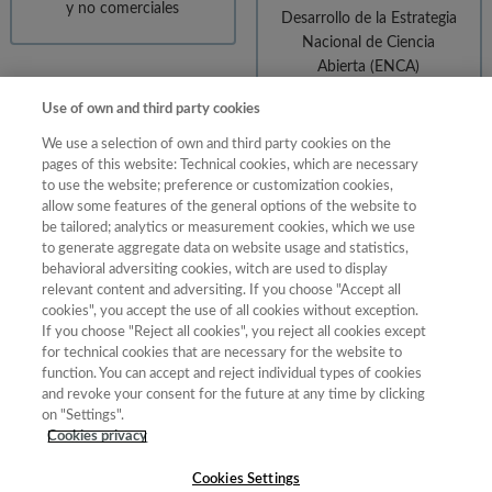
y no comerciales
Desarrollo de la Estrategia
Nacional de Ciencia
Abierta (ENCA)
Use of own and third party cookies
We use a selection of own and third party cookies on the
pages of this website: Technical cookies, which are necessary
CONSULTORÍA
FORMACIÓN
to use the website; preference or customization cookies,
allow some features of the general options of the website to
be tailored; analytics or measurement cookies, which we use
to generate aggregate data on website usage and statistics,
behavioral adversiting cookies, witch are used to display
relevant content and adversiting. If you choose "Accept all
cookies", you accept the use of all cookies without exception.
Implantación de las
Formación en el uso de
If you choose "Reject all cookies", you reject all cookies except
mejores prácticas en
OJS
for technical cookies that are necessary for the website to
edición de revistas
function. You can accept and reject individual types of cookies
científicas
and revoke your consent for the future at any time by clicking
on "Settings".
Cookies privacy
Cookies Settings