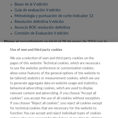
Bases de la V edición
Guía de evaluación V edición
Metodología y puntuación de corte Indicador 12
Resolución definitiva V edición
Anuncio BOE resolución definitiva
Comisión de Evaluación V edición
Plazos: e
l procedimiento se inició el 28 de enero de 2016 con la
apertura del plazo de presentación de solicitudes conforme a las
Use of own and third party cookies
instrucciones y modelos establecidos. La fecha de resolución
We use a selection of own and third party cookies on the
definitiva fue el 14 de julio de 2016.
pages of this website: Technical cookies, which are necessary
Beneficiarios
: las revistas que han superado la evaluación contarán
to use the website; preference or customization cookies,
con el reconocimiento del sello de calidad FECYT por un periodo de
allow some features of the general options of the website to
tres años, además de poder disfrutar de la herramienta de gestión
be tailored; analytics or measurement cookies, which we use
editorial alojada en
RECYT
.
to generate aggregate data on website usage and statistics,
behavioral adversiting cookies, witch are used to display
relevant content and adversiting. If you choose "Accept all
cookies", you accept the use of all cookies without exception.
Anuncio en el BOE:
23/12/2015
If you choose "Reject all cookies", you reject all cookies except
for technical cookies that are necessary for the website to
function. You can accept and reject individual types of cookies
Nº de revistas presentadas:
354