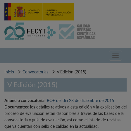
Pasar
al
contenido
principal
Toggle
navigati
Inicio
Convocatorias
V Edición (2015)
V Edición (2015)
Anuncio convocatoria
:
BOE del día 23 de diciembre de 2015
Documentos
: los detalles relativos a esta edición y la explicación del
proceso de evaluación están disponibles a través de las bases de la
convocatoria y guía de evaluación, así como el listado de revistas
que ya cuentan con sello de calidad en la actualidad.