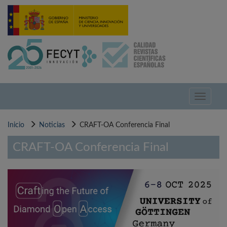
Pasar
al
contenido
principal
Toggle
navigati
Inicio
Noticias
CRAFT-OA Conferencia Final
CRAFT-OA Conferencia Final