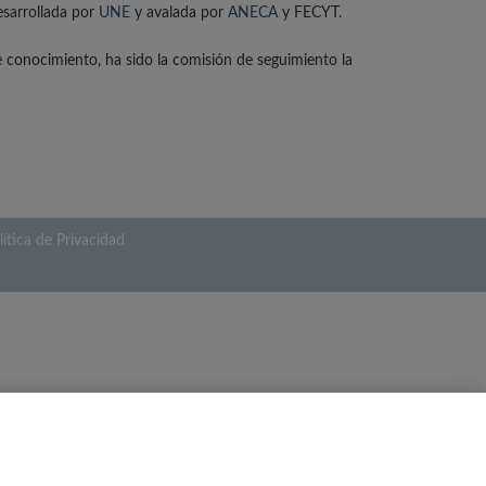
esarrollada por
UNE
y avalada por
ANECA
y FECYT.
e conocimiento, ha sido la comisión de seguimiento la
lítica de Privacidad