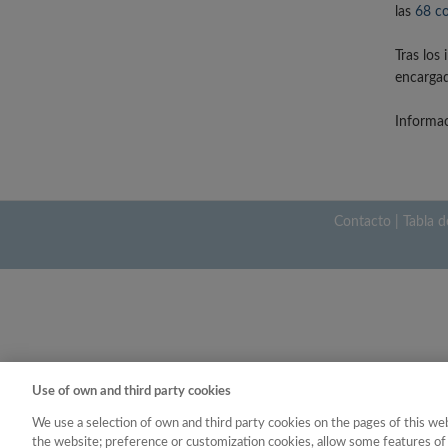
las
68 co
Tras los
encargad
Informac
Contacto
|
Tabla d
Use of own and third party cookies
We use a selection of own and third party cookies on the pages of this web
the website; preference or customization cookies, allow some features of 