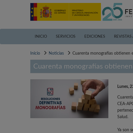
Pasar
al
contenido
principal
INICIO
SERVICIOS
EDICIONES
REVISTAS
Inicio
Noticias
Cuarenta monografías obtienen 
Cuarenta monografías obtienen
Lunes, 2
Cuarenta
CEA-APQ 
pertenec
Salud.
Ya son s