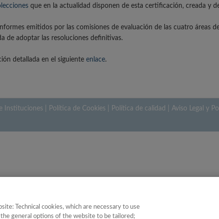
lecciones
que en la actualidad disponen de esta certificación, creada y d
 informes emitidos por las comisiones de evaluación de las cuatro áreas d
a de adoptar las resoluciones definitivas.
ión detallada en el siguiente
enlace
.
e Instituciones
|
Política de Cookies
|
Política de calidad
|
Aviso Legal y Po
site: Technical cookies, which are necessary to use
the general options of the website to be tailored;