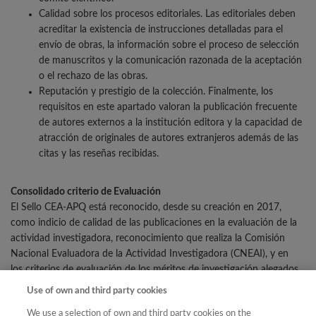
Calidad sobre los procesos editoriales. Las editoriales deben
acreditar la existencia de instrucciones detalladas para el
envío de obras, la información sobre el proceso de selección
de manuscritos y la comunicación razonada de la aceptación
o el rechazo de las obras.
Reputación y prestigio de la colección. Finalmente, los
requisitos en este apartado valoran la publicación frecuente
de autores externos a la institución editora y la capacidad de
atracción de originales de autores extranjeros además de las
citas y las reseñas recibidas.
Consolidado criterio de Evaluación
El Sello CEA-APQ está reconocido, desde su creación en 2017,
como indicio de calidad de las publicaciones en la evaluación de la
actividad investigadora, reconocimiento que realiza la Comisión
Nacional Evaluadora de la Actividad Investigadora (CNEAI), y en
los criterios de evaluación de los méritos de investigación alegados
para las distintas figuras de acreditación del profesorado que realiza
Use of own and third party cookies
ANECA (
Ver BOE de 16 de diciembre de 2023
).
We use a selection of own and third party cookies on the