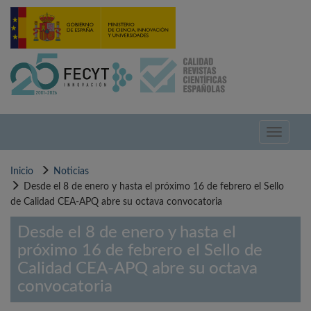
Pasar
al
contenido
principal
Toggle
navigati
Inicio
Noticias
Desde el 8 de enero y hasta el próximo 16 de febrero el Sello
de Calidad CEA-APQ abre su octava convocatoria
Desde el 8 de enero y hasta el
próximo 16 de febrero el Sello de
Calidad CEA-APQ abre su octava
convocatoria