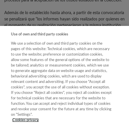
procesos para la aceptación de los títulos editados en la colección.
Además de lo establecido hasta ahora, a partir de esta convocatoria
se penalizará que “los informes hayan sido realizados por quienes en
el momento de su realización pertenecieran a la misma institución
que las personas que hayan coordinado o sean autoras de la obra o
Use of own and third party cookies
que tengan con ellas un conflicto de interés. En concreto, se
We use a selection of own and third party cookies on the
penalizará: “Haber sido coautor o coautora de publicaciones o
pages of this website: Technical cookies, which are necessary
patentes en los últimos seis años; haber tenido relación contractual
to use the website; preference or customization cookies,
o ser miembro de los equipos de investigación que participan en
allow some features of the general options of the website to
proyectos o contratos de investigación junto con la persona
be tailored; analytics or measurement cookies, which we use
candidata; y ser o haber sido director/a de la tesis doctoral,
to generate aggregate data on website usage and statistics,
defendida en los últimos seis años”, se especifica.
behavioral adversiting cookies, witch are used to display
relevant content and adversiting. If you choose "Accept all
cookies", you accept the use of all cookies without exception.
Más información detallada en el siguiente
enlace.
If you choose "Reject all cookies", you reject all cookies except
for technical cookies that are necessary for the website to
function. You can accept and reject individual types of cookies
and revoke your consent for the future at any time by clicking
on "Settings".
Cookies privacy