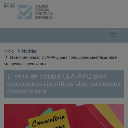
Pasar
al
contenido
principal
Toggle
navigati
Inicio
Noticias
El sello de calidad CEA-APQ para colecciones científicas abre
su novena convocatoria
El sello de calidad CEA-APQ para
colecciones científicas abre su novena
convocatoria