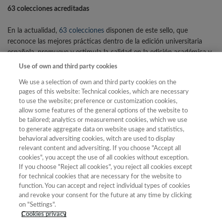
63 colecciones acreditadas
En la actualidad,
63 colecciones
disponen de este sello, que
reconoce las mejores prácticas dentro de la edición universitaria
española, promueve y estimula la calidad en la edición académica y
es un indicio de calidad científica reconocido por las agencias de
Use of own and third party cookies
evaluación de la actividad investigadora y la comunidad
We use a selection of own and third party cookies on the
universitaria.
pages of this website: Technical cookies, which are necessary
to use the website; preference or customization cookies,
ANECA. FECYT y UNE
allow some features of the general options of the website to
be tailored; analytics or measurement cookies, which we use
Al frente de la creación y desarrollo del
Sello de Calidad en Edición
to generate aggregate data on website usage and statistics,
behavioral adversiting cookies, witch are used to display
Académica – Academic Publishing Quality (CEA-APQ)
está la
UNE
,
relevant content and adversiting. If you choose "Accept all
responsable de coordinar los trabajos junto con
ANECA
y
FECYT
.
cookies", you accept the use of all cookies without exception.
If you choose "Reject all cookies", you reject all cookies except
CONTENIDO RELACIONADO
for technical cookies that are necessary for the website to
function. You can accept and reject individual types of cookies
and revoke your consent for the future at any time by clicking
Diez razones por las que solicitar el sello de Calidad en
on "Settings".
Edición Académica.
Cookies privacy