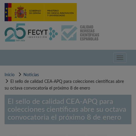
Pasar
al
contenido
principal
Toggle
navigati
Inicio
Noticias
El sello de calidad CEA-APQ para colecciones científicas abre
su octava convocatoria el próximo 8 de enero
El sello de calidad CEA-APQ para
colecciones científicas abre su octava
convocatoria el próximo 8 de enero