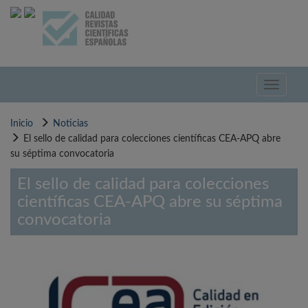
Pasar
al
contenido
principal
Toggle
navigati
Inicio
Noticias
El sello de calidad para colecciones científicas CEA-APQ abre
su séptima convocatoria
El sello de calidad para colecciones
científicas CEA-APQ abre su séptima
convocatoria