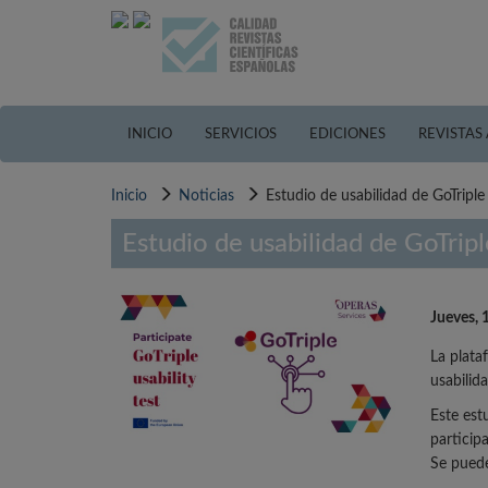
Pasar
al
contenido
principal
INICIO
SERVICIOS
EDICIONES
REVISTAS
Inicio
Noticias
Estudio de usabilidad de GoTriple
Estudio de usabilidad de GoTripl
Jueves, 
La plata
usabilid
Este est
particip
Se puede