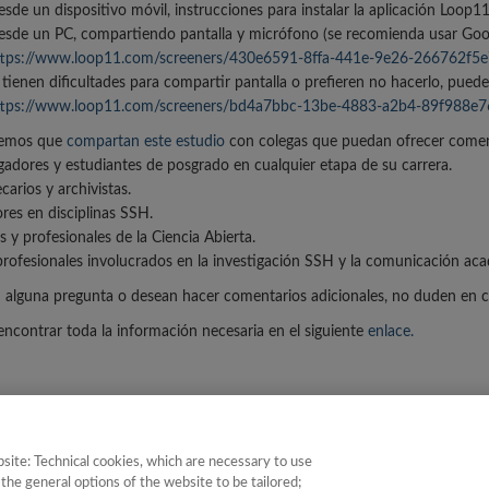
sde un dispositivo móvil, instrucciones para instalar la aplicación Loop1
sde un PC, compartiendo pantalla y micrófono (se recomienda usar Goo
ttps://www.loop11.com/screeners/430e6591-8ffa-441e-9e26-266762f5
 tienen dificultades para compartir pantalla o prefieren no hacerlo, puede
ttps://www.loop11.com/screeners/bd4a7bbc-13be-4883-a2b4-89f988e7
emos que
compartan este estudio
con colegas que puedan ofrecer coment
igadores y estudiantes de posgrado en cualquier etapa de su carrera.
ecarios y archivistas.
ores en disciplinas SSH.
s y profesionales de la Ciencia Abierta.
profesionales involucrados en la investigación SSH y la comunicación ac
n alguna pregunta o desean hacer comentarios adicionales, no duden en c
ncontrar toda la información necesaria en el siguiente
enlace.
site: Technical cookies, which are necessary to use
e Instituciones
|
Política de Cookies
|
Política de calidad
|
Aviso Legal y Po
the general options of the website to be tailored;