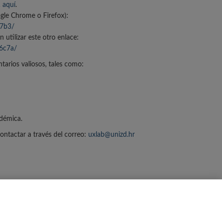
1
aquí
.
gle Chrome o Firefox):
e7b3/
n utilizar este otro enlace:
6c7a/
arios valiosos, tales como:
adémica.
ontactar a través del correo:
uxlab@unizd.hr
lítica de Privacidad