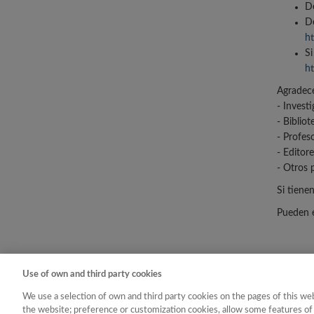
De
De
h
Si
h
Agradec
- Invest
- Bibliot
- Profes
- Editore
- Otros 
Si tiene
Pueden e
Use of own and third party cookies
We use a selection of own and third party cookies on the pages of this web
Contacto
|
Tabla d
the website; preference or customization cookies, allow some features of 