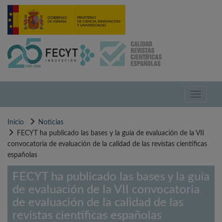
Pasar
al
contenido
principal
Toggle
navigati
Inicio
Noticias
FECYT ha publicado las bases y la guía de evaluación de la VII
convocatoria de evaluación de la calidad de las revistas científicas
españolas
FECYT ha publicado las bases y la guía
de evaluación de la VII convocatoria
de evaluación de la calidad de las
revistas científicas españolas