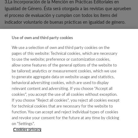
3.La Incorporación de la Mención en Prácticas Editoriales en
Igualdad de Género. Ésta será otorgada a las revistas que aprueben
el proceso de evaluación y cumplan con todos los ítems del
indicador voluntario de buenas prácticas en igualdad de género.
4. El establecimiento de distintos umbrales de corte en el
Use of own and third party cookies
cumplimiento del indicador de “Visibilidad e Impacto” para cada una
We use a selection of own and third party cookies on the
de las áreas temáticas de Ranking FECYT. Se establecen umbrales
pages of this website: Technical cookies, which are necessary
para cada una de las 13 áreas de Ciencias Sociales y Humanidades
to use the website; preference or customization cookies,
y se mantiene un umbral para la modalidad de Ciencias
allow some features of the general options of the website to
Experimentales y para la de Ciencias de la Vida respectivamente.
be tailored; analytics or measurement cookies, which we use
to generate aggregate data on website usage and statistics,
behavioral adversiting cookies, witch are used to display
El plazo para la formalización de las nuevas solicitudes será del 11
relevant content and adversiting. If you choose "Accept all
de enero hasta el 11 de febrero de 2021 a las 13.00 horas (hora
cookies", you accept the use of all cookies without exception.
peninsular española) se deberán presentar través del sistema
If you choose "Reject all cookies", you reject all cookies except
electrónico de participación ubicado en la dirección web https://
for technical cookies that are necessary for the website to
evaluacionarce.fecyt.es (cuyo acceso estará disponible a partir de
function. You can accept and reject individual types of cookies
enero) .
and revoke your consent for the future at any time by clicking
on "Settings".
Bases de la VII Convocatoria
Cookies privacy
Guía de Evaluación de la VII Convocatoria