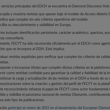
s servicios principales del EDCH se encuentra el Diamond Discovery Hub
copila y muestra revistas que operan bajo el modelo de Acceso Abierto 
rifica que cumplan los seis criterios operativos del modelo.
cilita su descubrimiento y visibilidad en Europa.
erios incluyen identificación persistente, carácter académico, apertura, au
za comunitaria.
mente, FECYT ha sido reconocida oficialmente por el EDCH como agente ac
ión que se incorpora al DDH. Esto implica:
aluar revistas españolas para verificar que cumplen los criterios de cal
vistas.
oponer e incorporar títulos que cumplen dichos criterios en la plataforma
rvir como entidad confiable para garantizar la calidad y fiabilidad de l
stionar la carga y actualización de las revistas en el DDH a través de su c
municaciones sobre la creación y gestión del perfil de FECYT en la plata
te reconocimiento refuerza el papel de FECYT como actor fundamental 
lida y visibiliza el panorama nacional de revistas Diamante, contribuyen
ra este tipo de publicaciones.
ación
participó en enero de 2025 en el lanzamiento del European Diamo