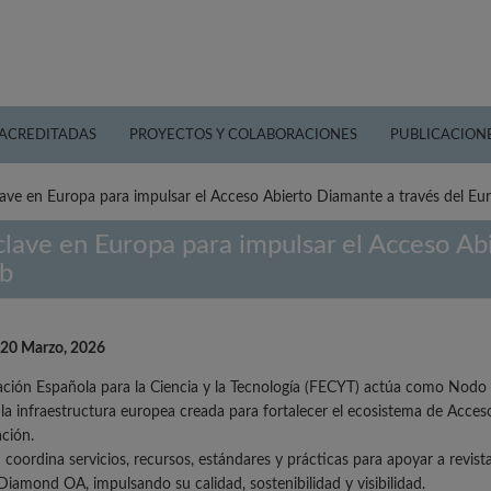
 ACREDITADAS
PROYECTOS Y COLABORACIONES
PUBLICACION
lave en Europa para impulsar el Acceso Abierto Diamante a través del 
lave en Europa para impulsar el Acceso Ab
b
 20 Marzo, 2026
ción Española para la Ciencia y la Tecnología (FECYT) actúa como Nodo
 la infraestructura europea creada para fortalecer el ecosistema de Acc
ación.
coordina servicios, recursos, estándares y prácticas para apoyar a revista
iamond OA, impulsando su calidad, sostenibilidad y visibilidad.