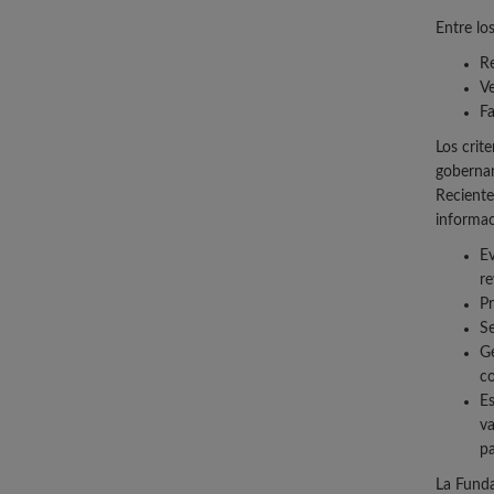
Entre lo
Re
Ve
Fa
Los crit
gobernan
Reciente
informac
Ev
re
Pr
Se
Ge
co
Es
va
pa
La Fund