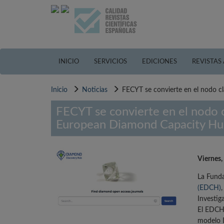
Pasar
al
contenido
principal
INICIO
SERVICIOS
EDICIONES
REVISTAS
Inicio
Noticias
FECYT se convierte en el nodo c
FECYT se convierte en el nodo c
European Diamond Capacity Hu
Viernes,
La Funda
(EDCH)
,
Investig
El EDCH 
modelo D