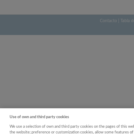
Contacto
|
Tabla d
Use of own and third party cookies
We use a selection of own and third party cookies on the pages of this web
the website; preference or customization cookies, allow some features of 