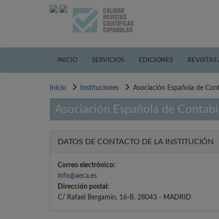
Pasar
al
contenido
principal
INICIO
SERVICIOS
EDICIONES
REVISTAS
Inicio
Instituciones
Asociación Española de Cont
Asociación Española de Contabi
DATOS DE CONTACTO DE LA INSTITUCIÓN
Correo electrónico:
info@aeca.es
Dirección postal:
C/ Rafael Bergamín, 16-B. 28043 - MADRID