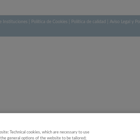
e Instituciones
|
Política de Cookies
|
Política de calidad
|
Aviso Legal y Po
site: Technical cookies, which are necessary to use
the general options of the website to be tailored;