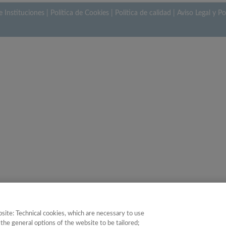
e Instituciones
|
Política de Cookies
|
Política de calidad
|
Aviso Legal y Po
site: Technical cookies, which are necessary to use
the general options of the website to be tailored;