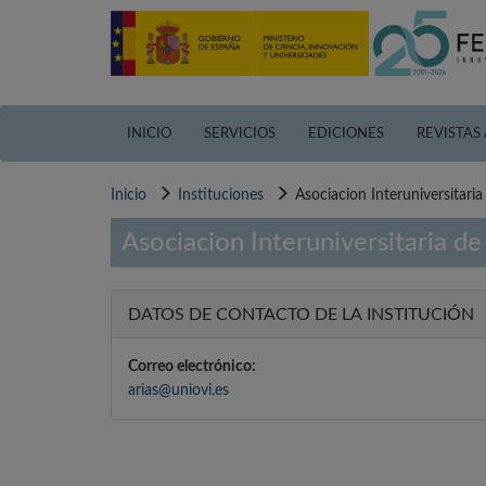
Pasar
al
contenido
principal
INICIO
SERVICIOS
EDICIONES
REVISTAS
Inicio
Instituciones
Asociacion Interuniversitari
Asociacion Interuniversitaria d
DATOS DE CONTACTO DE LA INSTITUCIÓN
Correo electrónico:
arias@uniovi.es