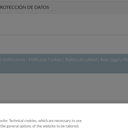
PROTECCIÓN DE DATOS
e Instituciones
|
Política de Cookies
|
Política de calidad
|
Aviso Legal y Po
site: Technical cookies, which are necessary to use
the general options of the website to be tailored;