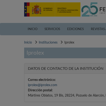
Pasar
al
contenido
principal
INICIO
SERVICIOS
EDICIONES
REVISTAS
Inicio
Instituciones
Iprolex
Iprolex
DATOS DE CONTACTO DE LA INSTITUCIÓN
Correo electrónico:
iprolex@iprolex.com
Dirección postal:
Mártires Oblatos, 19 Bis, 28224, Pozuelo de Alarcón,