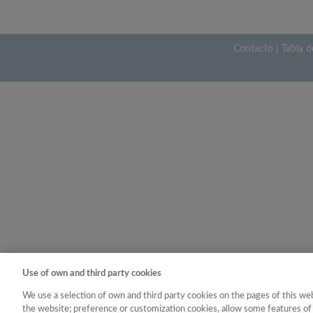
Contacto
|
Tabla d
Use of own and third party cookies
We use a selection of own and third party cookies on the pages of this web
the website; preference or customization cookies, allow some features of 