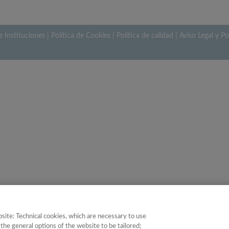
e Instituciones
|
Política de Cookies
|
Política de calidad
|
Aviso Legal y Po
site: Technical cookies, which are necessary to use
the general options of the website to be tailored;