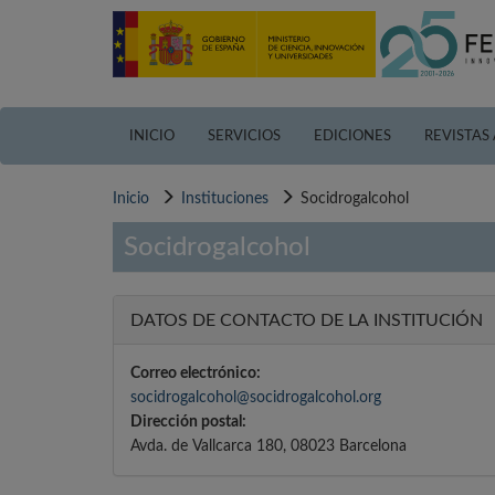
Pasar
al
contenido
principal
INICIO
SERVICIOS
EDICIONES
REVISTAS
Inicio
Instituciones
Socidrogalcohol
Socidrogalcohol
DATOS DE CONTACTO DE LA INSTITUCIÓN
Correo electrónico:
socidrogalcohol@socidrogalcohol.org
Dirección postal:
Avda. de Vallcarca 180, 08023 Barcelona