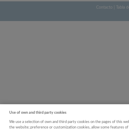
Contacto
|
Tabla d
Use of own and third party cookies
We use a selection of own and third party cookies on the pages of this web
the website; preference or customization cookies, allow some features of 