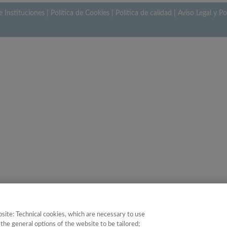
e Instituciones
|
Política de Cookies
|
Política de calidad
|
Aviso Legal y Po
site: Technical cookies, which are necessary to use
the general options of the website to be tailored;