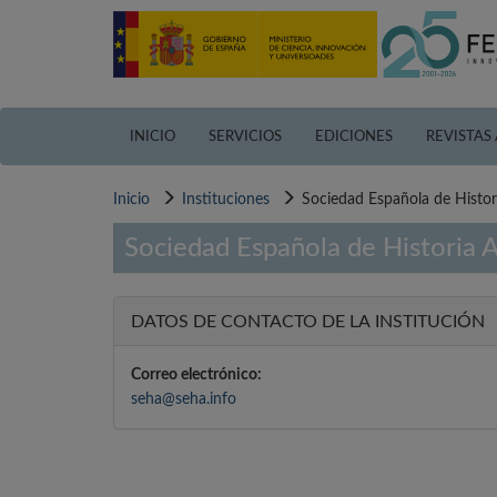
Pasar
al
contenido
principal
INICIO
SERVICIOS
EDICIONES
REVISTAS
Inicio
Instituciones
Sociedad Española de Histor
Sociedad Española de Historia 
DATOS DE CONTACTO DE LA INSTITUCIÓN
Correo electrónico:
seha@seha.info