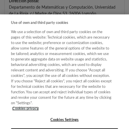
Dirección postal:
Departamento de Matemáticas y Computación, Universidad
de La Rioja, c/ Madre de Dios 53, 26006 Logroño
Use of own and third party cookies
We use a selection of own and third party cookies on the
pages of this website: Technical cookies, which are necessary
DATOS DE CONTACTO DEL DELEGADO DE
to use the website; preference or customization cookies,
PROTECCIÓN DE DATOS
allow some features of the general options of the website to
be tailored; analytics or measurement cookies, which we use
to generate aggregate data on website usage and statistics,
Dirección postal Delegado de Protección de Datos:
behavioral adversiting cookies, witch are used to display
Departamento de Cirugía y Ciencias Médicas y
relevant content and adversiting. If you choose "Accept all
Sociales, Facultad de Medicina y Ciencias de la Salud.
cookies", you accept the use of all cookies without exception.
Universidad de Alcalá, 28805 Alcalá de Henares
If you choose "Reject all cookies", you reject all cookies except
Correo electrónico:
for technical cookies that are necessary for the website to
lola.ruizberdun@uah.es
function. You can accept and reject individual types of cookies
and revoke your consent for the future at any time by clicking
on "Settings".
Cookies privacy
Cookies Settings