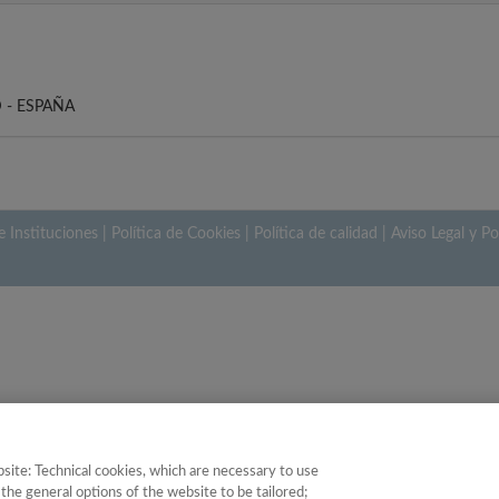
 - ESPAÑA
e Instituciones
|
Política de Cookies
|
Política de calidad
|
Aviso Legal y Po
site: Technical cookies, which are necessary to use
the general options of the website to be tailored;