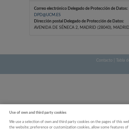
Correo electrónico Delegado de Protección de Datos:
DPD@UCM.ES
Dirección postal Delegado de Protección de Datos:
AVENIDA DE SÉNECA 2, MADRID (28040), MADRID
Contacto
|
Tabla d
Use of own and third party cookies
We use a selection of own and third party cookies on the pages of this web
the website; preference or customization cookies, allow some features of 