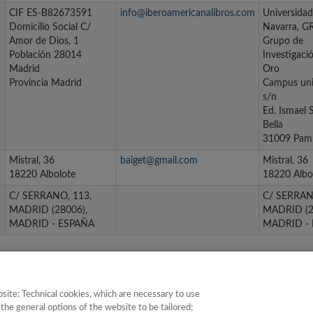
CIF ES-B82673591
info@iberoamericanalibros.com
Universidad
Domicilio Social C/
Navarra, G
Amor de Dios, 1
Grupo de
Población 28014
Investigaci
Madrid
Oro
Provincia Madrid
Campus univ
s/n
Ed. Ismael 
Bella
31009 Pam
Mistral, 36
baiget@gmail.com
Mistral, 36
18220 Albolote
18220 Albo
C/ SERRANO, 113,
C/ SERRAN
MADRID (28006),
MADRID (2
MADRID - ESPAÑA
MADRID -
rimera
‹ anterior
1
2
3
4
5
6
siguiente ›
últi
site: Technical cookies, which are necessary to use
the general options of the website to be tailored;