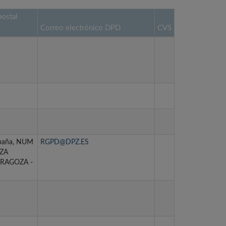
postal
Correo electrónico DPD
CVS
spaña, NUM
RGPD@DPZ.ES
ZA
ZARAGOZA -