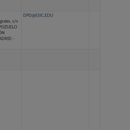
DPD@ESIC.EDU
grales, s/n
), POZUELO
ÓN
ADRID -