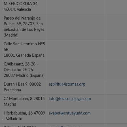
MISERICORDIA 34,
46014, Valencia
Paseo del Naranjo de
Bulnes 69, 28707, San
Sebastián de Los Reyes
(Madrid)
Calle San Jeronimo Nº5
5B
18001 Granada España
C/Albasanz, 26-28 –
Despacho 2E-26.
28037 Madrid (España)
Duran i Bas 9. 08002
espiritu@istomas.org
Barcelona
C/ Montalbán, 8 28014
info@fes-sociologia.com
Madrid
Hierbabuena, 16 47009
avapef@entuayuda.com
- Valladolid