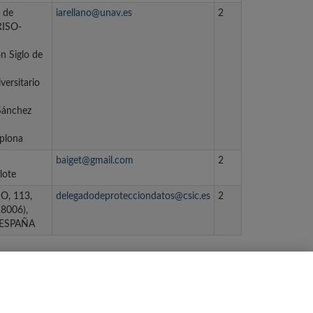
 de
iarellano@unav.es
2
RISO-
ón Siglo de
ersitario
Sánchez
plona
baiget@gmail.com
2
lote
O, 113,
delegadodeprotecciondatos@csic.es
2
8006),
 ESPAÑA
ma »