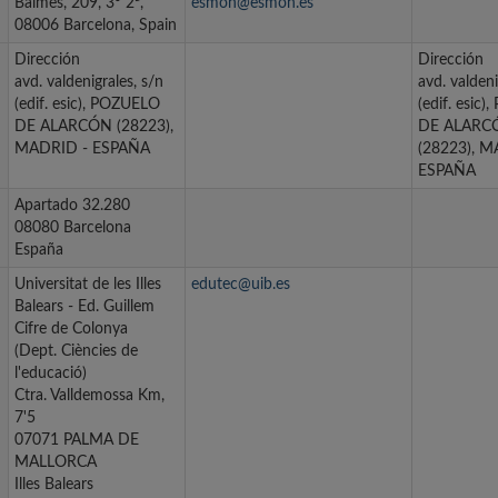
Balmes, 209, 3º 2ª,
esmon@esmon.es
08006 Barcelona, Spain
Dirección
Dirección
avd. valdenigrales, s/n
avd. valdeni
(edif. esic), POZUELO
(edif. esic
DE ALARCÓN (28223),
DE ALARC
MADRID - ESPAÑA
(28223), M
ESPAÑA
Apartado 32.280
08080 Barcelona
España
Universitat de les Illes
edutec@uib.es
Balears - Ed. Guillem
Cifre de Colonya
(Dept. Ciències de
l'educació)
Ctra. Valldemossa Km,
7'5
07071 PALMA DE
MALLORCA
Illes Balears