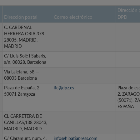
Dirección 
Dirección postal
Correo electrónico
DPD
C. CARDENAL
HERRERA ORIA 378
28035, MADRID,
MADRID
C/ Lluís Solé i Sabaris,
s/n, 08028, Barcelona
Via Laietana, 58 —
08003 Barcelona
Plaza de España, 2
ifc@dpz.es
Plaza de e
50071 Zaragoza
2, ZARAGO
(50071), 
ESPAÑA
CL CARRETERA DE
CANILLAS,138 28043,
MADRID, MADRID
C/ Claramunt, num. 4,
info@hipatiapress.com