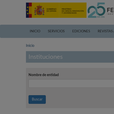
Pasar
al
contenido
principal
INICIO
SERVICIOS
EDICIONES
REVISTAS
Inicio
Instituciones
Nombre de entidad
Buscar