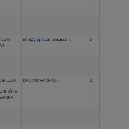
tico B
info@grupocomunicar.com
2
lva
RLOS III,
DPD@NAVARRA.ES
2
/IRUÑEA
AVARRA -