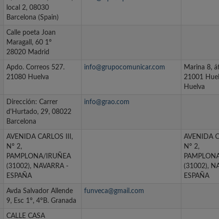
local 2, 08030
Barcelona (Spain)
Calle poeta Joan
Maragall, 60 1º
28020 Madrid
Apdo. Correos 527.
info@grupocomunicar.com
Marina 8, á
21080 Huelva
21001 Hue
Huelva
Dirección: Carrer
info@grao.com
d'Hurtado, 29, 08022
Barcelona
AVENIDA CARLOS III,
AVENIDA CA
Nº 2,
Nº 2,
PAMPLONA/IRUÑEA
PAMPLONA
(31002), NAVARRA -
(31002), N
ESPAÑA
ESPAÑA
Avda Salvador Allende
funveca@gmail.com
9, Esc 1º, 4ºB. Granada
CALLE CASA