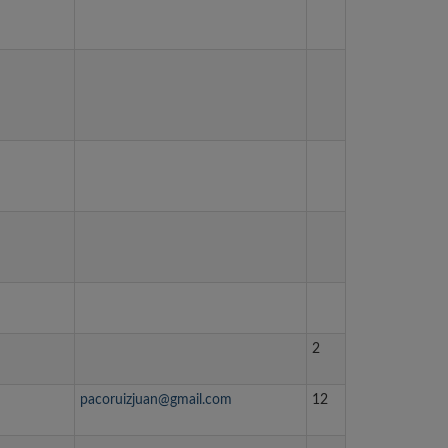
2
pacoruizjuan@gmail.com
12