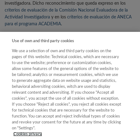
investigadora. Dicho reconocimiento que queda expreso en los
criterios de evaluación de la Comisión Nacional Evaluadora de la
Actividad Investigadora
y en los
criterios de evaluación de ANECA
para el programa ACADEMIA
.
En los dos casos, además de los requisitos que deben reunir las
publicaciones de investigación para que las contribuciones
Use of own and third party cookies
publicadas puedan ser consideradas de calidad e impacto, se indica
We use a selection of own and third party cookies on the
que las comisiones de evaluación podrán tener en cuenta el sello
pages of this website: Technical cookies, which are necessary
CEA-APQ como fuente de referencia de publicaciones que cumplen
to use the website; preference or customization cookies,
con dichos criterios.
allow some features of the general options of the website to
be tailored; analytics or measurement cookies, which we use
47 colecciones acreditadas
to generate aggregate data on website usage and statistics,
behavioral adversiting cookies, witch are used to display
Hasta el momento,
47 colecciones han obtenido este sello
, que
relevant content and adversiting. If you choose "Accept all
reconoce las mejores prácticas dentro de la edición universitaria
cookies", you accept the use of all cookies without exception.
española, promueve y estimula la calidad en la edición académica y
If you choose "Reject all cookies", you reject all cookies except
for technical cookies that are necessary for the website to
es un signo distintivo para las agencias de evaluación de la
function. You can accept and reject individual types of cookies
actividad investigadora y la comunidad universitaria,
and revoke your consent for the future at any time by clicking
Al frente de la creación y desarrollo del
Sello de Calidad en Edición
on "Settings".
Cookies privacy
Académica –
Academic Publishing Quality
(CEA-APQ)
está la
UNE
,