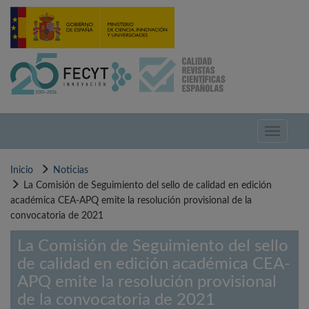
Pasar
al
contenido
principal
Toggle
navigati
Inicio
Noticias
La Comisión de Seguimiento del sello de calidad en edición
académica CEA-APQ emite la resolución provisional de la
convocatoria de 2021
La Comisión de Seguimiento del sello
de calidad en edición académica CEA-
APQ emite la resolución provisional
de la convocatoria de 2021