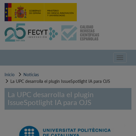
Pasar
al
contenido
principal
Toggle
navigati
Inicio
Noticias
La UPC desarrolla el plugin IssueSpotlight IA para OJS
La UPC desarrolla el plugin
IssueSpotlight IA para OJS