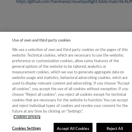
https://github.com/franmanez/issueSpotlight/blob/main/REA
Use of own and third party cookies
Contacto
|
Tabla de Instituciones
|
Política de Cookies
|
Política de
We use a selection of own and third party cookies on the pages of this
calidad
|
Aviso Legal y Política de Privacidad
website: Technical cookies, which are necessary to use the website;
preference or customization cookies, allow some features of the
general options of the website to be tailored; analytics or
measurement cookies, which we use to generate aggregate data on
website usage and statistics, behavioral adversiting cookies, witch are
used to display relevant content and adversiting. If you choose "Accept
all cookies", you accept the use of all cookies without exception. If you
choose "Reject all cookies", you reject all cookies except for technical
cookies that are necessary for the website to function. You can accept
and reject individual types of cookies and revoke your consent for the
future at any time by clicking on "Settings".
Cookies privacy
Cookies Settings
Accept All Cookies
Reject All