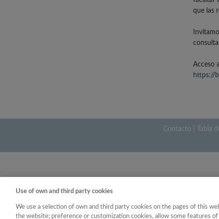
facilita
que las 
Invitamo
consulta
Acceso a
https://
Contacto
|
Tabla d
Use of own and third party cookies
We use a selection of own and third party cookies on the pages of this web
the website; preference or customization cookies, allow some features of 