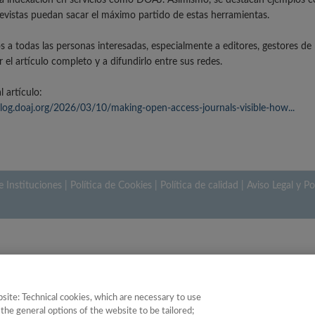
r la indexación en servicios como DOAJ. Asimismo, se destacan ejemplos
revistas puedan sacar el máximo partido de estas herramientas.
s a todas las personas interesadas, especialmente a editores, gestores de 
r el artículo completo y a difundirlo entre sus redes.
l artículo:
blog.doaj.org/2026/03/10/making-open-access-journals-visible-how...
e Instituciones
|
Política de Cookies
|
Política de calidad
|
Aviso Legal y Po
site: Technical cookies, which are necessary to use
the general options of the website to be tailored;