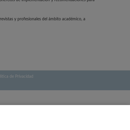
 concretos de implementación y recomendaciones para
revistas y profesionales del ámbito académico, a
lítica de Privacidad