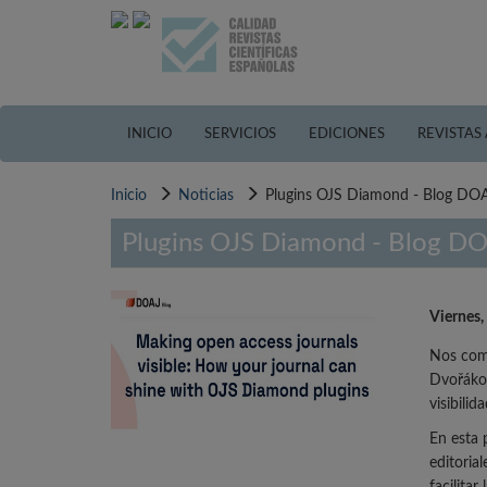
Pasar
al
contenido
principal
INICIO
SERVICIOS
EDICIONES
REVISTAS
Inicio
Noticias
Plugins OJS Diamond - Blog DO
Plugins OJS Diamond - Blog D
Viernes,
Nos comp
Dvořákov
visibili
En esta 
editoria