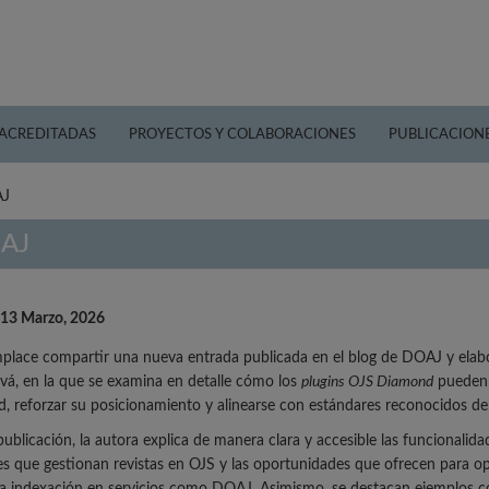
 ACREDITADAS
PROYECTOS Y COLABORACIONES
PUBLICACION
AJ
OAJ
 13 Marzo, 2026
lace compartir una nueva entrada publicada en el blog de DOAJ y elab
á, en la que se examina en detalle cómo los
plugins OJS Diamond
pueden a
dad, reforzar su posicionamiento y alinearse con estándares reconocidos de
publicación, la autora explica de manera clara y accesible las funcionalida
les que gestionan revistas en OJS y las oportunidades que ofrecen para opt