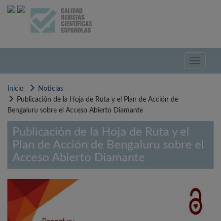
Pasar
al
contenido
principal
Toggle
navigati
Inicio
Noticias
Publicación de la Hoja de Ruta y el Plan de Acción de
Bengaluru sobre el Acceso Abierto Diamante
Publicación de la Hoja de Ruta y el
Plan de Acción de Bengaluru sobre el
Acceso Abierto Diamante