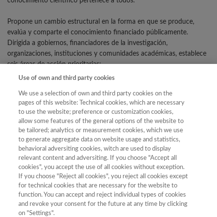
conocimiento científico pertenece a todos.
Propone un cambio estructural en la forma en que se produce,
evalúa y comparte el conocimiento financiado públicamente.
Dirigida a gobiernos, financiadores de la investigación,
organizaciones, instituciones y comunidades académicas, establece
seis áreas de acción prioritarias:
Use of own and third party cookies
Integración del Acceso Abierto Diamante en los marcos
políticos y legales nacionales.
We use a selection of own and third party cookies on the
Redirección del gasto editorial hacia infraestructuras
pages of this website: Technical cookies, which are necessary
gobernadas por la comunidad.
to use the website; preference or customization cookies,
allow some features of the general options of the website to
Reforma de los sistemas de evaluación de la investigación
be tailored; analytics or measurement cookies, which we use
para reconocer las publicaciones en Acceso Abierto
to generate aggregate data on website usage and statistics,
Diamante, la investigación multilingüe y los espacios
behavioral adversiting cookies, witch are used to display
gobernados por la comunidad.
relevant content and adversiting. If you choose "Accept all
Fortalecimiento de la infraestructura compartida y de la
cookies", you accept the use of all cookies without exception.
interoperabilidad.
If you choose "Reject all cookies", you reject all cookies except
for technical cookies that are necessary for the website to
Reconocimiento y apoyo al trabajo humano que sustenta la
function. You can accept and reject individual types of cookies
comunicación académica.
and revoke your consent for the future at any time by clicking
Promoción de la diversidad lingüística y de los sistemas de
on "Settings".