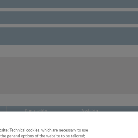
Puntuación
Posición
54.69
17
site: Technical cookies, which are necessary to use
the general options of the website to be tailored;